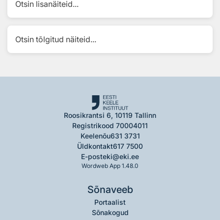
Otsin lisanäiteid...
Otsin tõlgitud näiteid...
Roosikrantsi 6, 10119 Tallinn
Registrikood 70004011
Keelenõu
631 3731
Üldkontakt
617 7500
E-post
eki@eki.ee
Wordweb App 1.48.0
Sõnaveeb
Portaalist
Sõnakogud