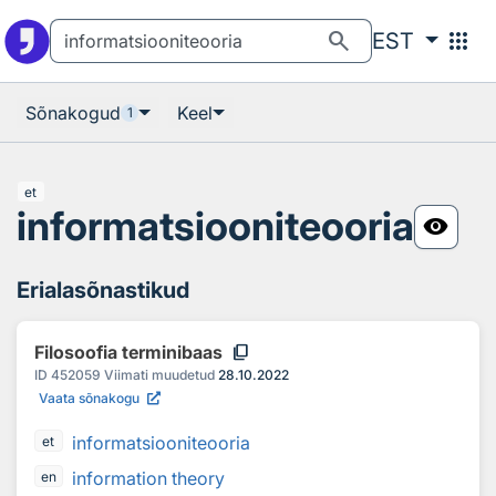
Otsingu juurde
Põhisisu juurde
search
apps
EST
Sõnakogud
Keel
1
et
informatsiooniteooria
visibility
Erialasõnastikud
content_copy
Filosoofia terminibaas
ID
452059
Viimati muudetud
28.10.2022
Vaata sõnakogu
informatsiooniteooria
et
information theory
en