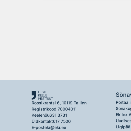
Sõna
Portaali
Roosikrantsi 6, 10119 Tallinn
Sõnako
Registrikood 70004011
Ekilex 
Keelenõu
631 3731
Uudised
Üldkontakt
617 7500
Ligipää
E-post
eki@eki.ee