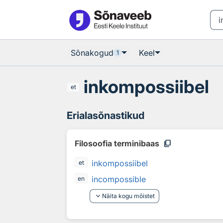
Otsingu juurde
Põhisisu juurde
Sõnakogud
Keel
1
inkompossiibel
et
Erialasõnastikud
content_copy
Filosoofia terminibaas
inkompossiibel
et
incompossible
en
keyboard_arrow_down
Näita kogu mõistet