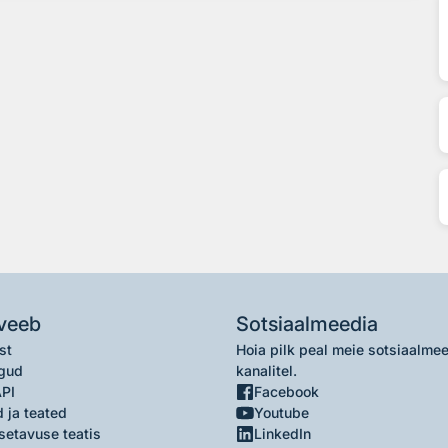
veeb
Sotsiaalmeedia
st
Hoia pilk peal meie sotsiaalme
gud
kanalitel.
API
Facebook
 ja teated
Youtube
setavuse teatis
LinkedIn