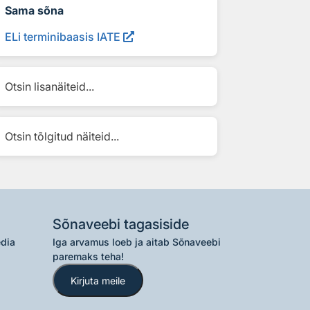
Sama sõna
ELi terminibaasis IATE
Otsin lisanäiteid...
Otsin tõlgitud näiteid...
Sõnaveebi tagasiside
edia
Iga arvamus loeb ja aitab Sõnaveebi
paremaks teha!
Kirjuta meile