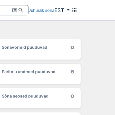
keyboard
search
apps
EST
Juhuslik sõna
Sõnavormid puuduvad
Päritolu andmed puuduvad
Sõna seosed puuduvad