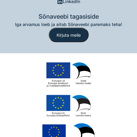
LinkedIn
Sõnaveebi tagasiside
Iga arvamus loeb ja aitab Sõnaveebi paremaks teha!
Kirjuta meile