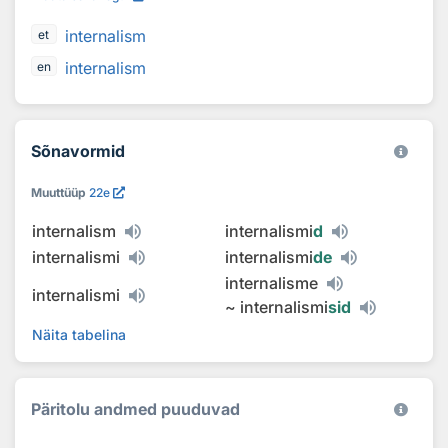
internalism
et
internalism
en
Sõnavormid
Muuttüüp
22e
internalism
internalismi
d
internalismi
internalismi
de
internalisme
internalismi
~
internalismi
sid
Näita tabelina
Päritolu andmed puuduvad