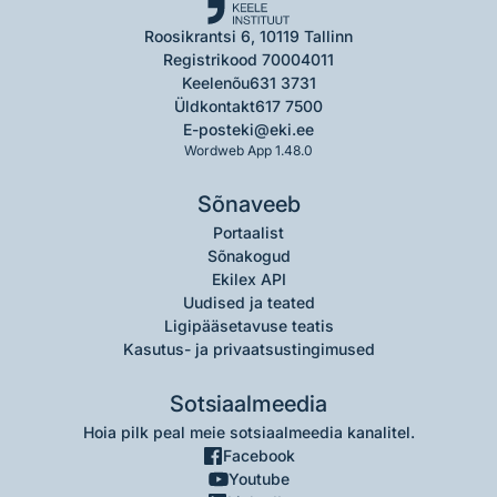
Roosikrantsi 6, 10119 Tallinn
Registrikood 70004011
Keelenõu
631 3731
Üldkontakt
617 7500
E-post
eki@eki.ee
Wordweb App 1.48.0
Sõnaveeb
Portaalist
Sõnakogud
Ekilex API
Uudised ja teated
Ligipääsetavuse teatis
Kasutus- ja privaatsustingimused
Sotsiaalmeedia
Hoia pilk peal meie sotsiaalmeedia kanalitel.
Facebook
Youtube