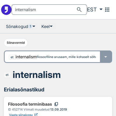
Otsingu juurde
Põhisisu juurde
search
apps
EST
Sõnakogud
Keel
1
Sõnavormid
internalism
filosoofiline arusaam, mille kohaselt sõltub vaimne te
et
internalism
et
Erialasõnastikud
content_copy
Filosoofia terminibaas
ID
452714
Viimati muudetud
13.09.2019
Vaata sõnakogu