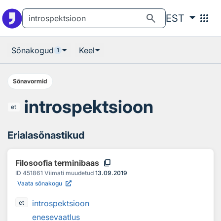
Otsingu juurde
Põhisisu juurde
search
apps
EST
Sõnakogud
Keel
1
Sõnavormid
introspektsioon
et
Erialasõnastikud
content_copy
Filosoofia terminibaas
ID
451861
Viimati muudetud
13.09.2019
Vaata sõnakogu
introspektsioon
et
enesevaatlus