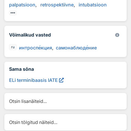
palpatsioon
retrospektiivne
intubatsioon
Võimalikud vasted
интросп
е
кция
самонаблюд
е
ние
ru
Sama sõna
ELi terminibaasis IATE
Otsin lisanäiteid...
Otsin tõlgitud näiteid...