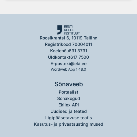
Roosikrantsi 6, 10119 Tallinn
Registrikood 70004011
Keelenõu
631 3731
Üldkontakt
617 7500
E-post
eki@eki.ee
Wordweb App 1.48.0
Sõnaveeb
Portaalist
Sõnakogud
Ekilex API
Uudised ja teated
Ligipääsetavuse teatis
Kasutus- ja privaatsustingimused