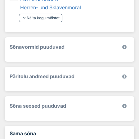
Herren- und Sklavenmoral
keyboard_arrow_down
Näita kogu mõistet
Sõnavormid puuduvad
Päritolu andmed puuduvad
Sõna seosed puuduvad
Sama sõna