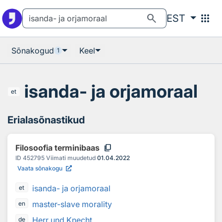
Otsingu juurde
Põhisisu juurde
search
apps
EST
Sõnakogud
Keel
1
isanda- ja orjamoraal
et
Erialasõnastikud
content_copy
Filosoofia terminibaas
ID
452795
Viimati muudetud
01.04.2022
Vaata sõnakogu
isanda- ja orjamoraal
et
master-slave morality
en
Herr und Knecht
de