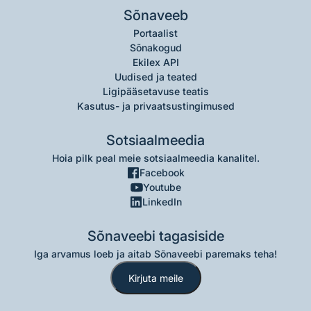
Sõnaveeb
Portaalist
Sõnakogud
Ekilex API
Uudised ja teated
Ligipääsetavuse teatis
Kasutus- ja privaatsustingimused
Sotsiaalmeedia
Hoia pilk peal meie sotsiaalmeedia kanalitel.
Facebook
Youtube
LinkedIn
Sõnaveebi tagasiside
Iga arvamus loeb ja aitab Sõnaveebi paremaks teha!
Kirjuta meile