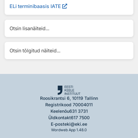
ELi terminibaasis IATE
Otsin lisanäiteid...
Otsin tõlgitud näiteid...
Roosikrantsi 6, 10119 Tallinn
Registrikood 70004011
Keelenõu
631 3731
Üldkontakt
617 7500
E-post
eki@eki.ee
Wordweb App 1.48.0