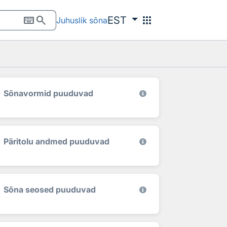
keyboard
search
apps
EST
Juhuslik sõna
Sõnavormid puuduvad
Päritolu andmed puuduvad
Sõna seosed puuduvad