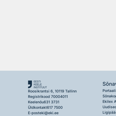
Sõna
Portaali
Roosikrantsi 6, 10119 Tallinn
Sõnako
Registrikood 70004011
Ekilex 
Keelenõu
631 3731
Uudised
Üldkontakt
617 7500
Ligipää
E-post
eki@eki.ee