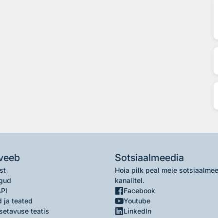
veeb
Sotsiaalmeedia
st
Hoia pilk peal meie sotsiaalme
gud
kanalitel.
API
Facebook
 ja teated
Youtube
setavuse teatis
LinkedIn