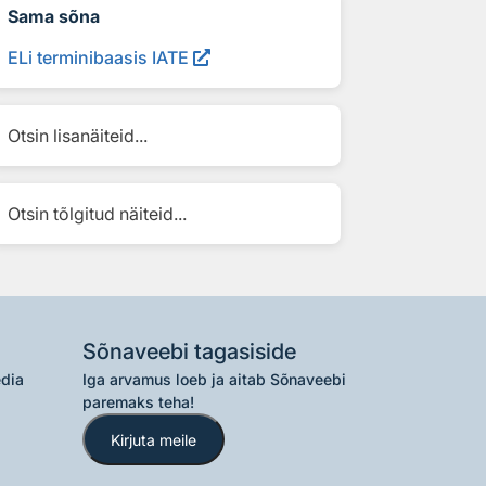
Sama sõna
ELi terminibaasis IATE
Otsin lisanäiteid...
Otsin tõlgitud näiteid...
Sõnaveebi tagasiside
edia
Iga arvamus loeb ja aitab Sõnaveebi
paremaks teha!
Kirjuta meile