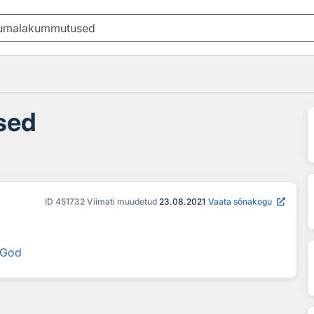
sed
ID
451732
Viimati muudetud
23.08.2021
Vaata sõnakogu
f God