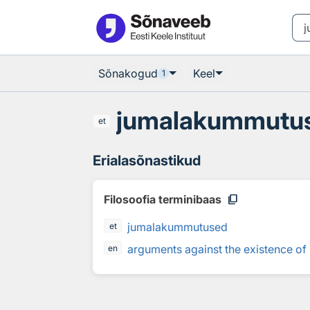
Otsingu juurde
Põhisisu juurde
Sõnakogud
Keel
1
jumalakummutu
et
Erialasõnastikud
content_copy
Filosoofia terminibaas
jumalakummutused
et
arguments against the existence o
en