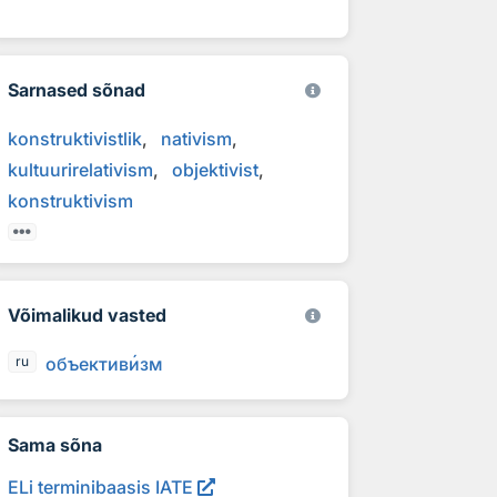
Sarnased sõnad
konstruktivistlik
nativism
kultuurirelativism
objektivist
konstruktivism
Võimalikud vasted
объектив
и
зм
ru
Sama sõna
ELi terminibaasis IATE