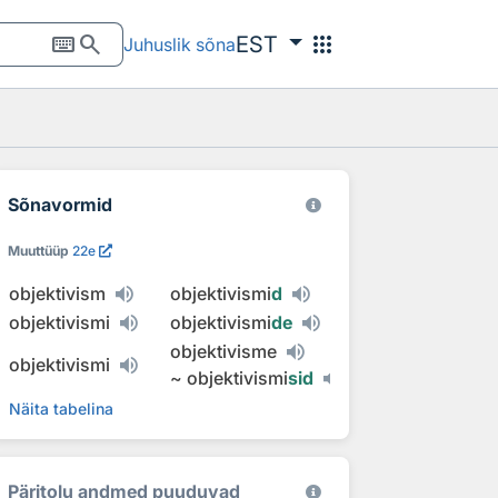
keyboard
search
apps
EST
Juhuslik sõna
Sõnavormid
Muuttüüp
22e
objektivism
objektivismi
d
objektivismi
objektivismi
de
objektivisme
objektivismi
~
objektivismi
sid
Näita tabelina
Päritolu andmed puuduvad