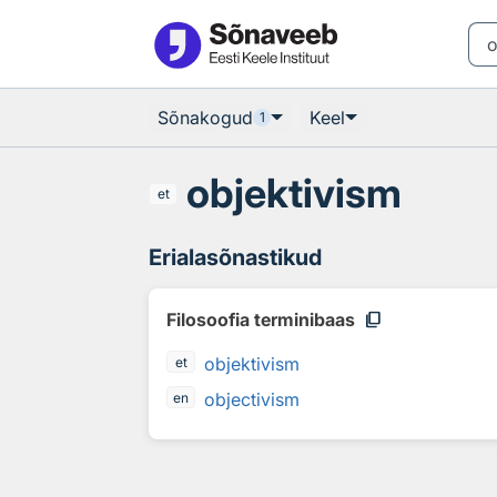
Otsingu juurde
Põhisisu juurde
Sõnakogud
Keel
1
objektivism
et
Erialasõnastikud
content_copy
Filosoofia terminibaas
objektivism
et
objectivism
en