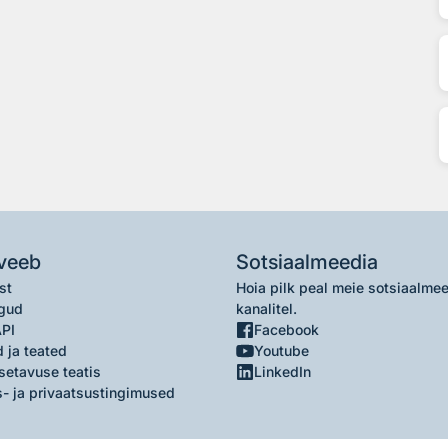
veeb
Sotsiaalmeedia
st
Hoia pilk peal meie sotsiaalme
gud
kanalitel.
API
Facebook
 ja teated
Youtube
setavuse teatis
LinkedIn
- ja privaatsustingimused