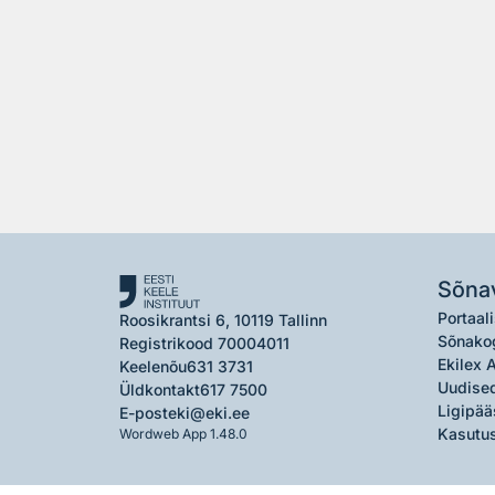
Sõna
Portaali
Roosikrantsi 6, 10119 Tallinn
Sõnako
Registrikood 70004011
Ekilex 
Keelenõu
631 3731
Uudised
Üldkontakt
617 7500
Ligipää
E-post
eki@eki.ee
Kasutus
Wordweb App 1.48.0