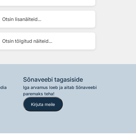
Otsin lisanäiteid...
Otsin tõlgitud näiteid...
Sõnaveebi tagasiside
edia
Iga arvamus loeb ja aitab Sõnaveebi
paremaks teha!
Kirjuta meile