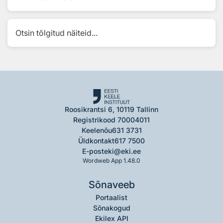
Otsin tõlgitud näiteid...
Roosikrantsi 6, 10119 Tallinn
Registrikood 70004011
Keelenõu
631 3731
Üldkontakt
617 7500
E-post
eki@eki.ee
Wordweb App 1.48.0
Sõnaveeb
Portaalist
Sõnakogud
Ekilex API