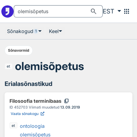
Otsingu juurde
Põhisisu juurde
search
apps
EST
Sõnakogud
Keel
1
Sõnavormid
olemisõpetus
et
Erialasõnastikud
content_copy
Filosoofia terminibaas
ID
452703
Viimati muudetud
13.09.2019
Vaata sõnakogu
ontoloogia
et
olemisõpetus