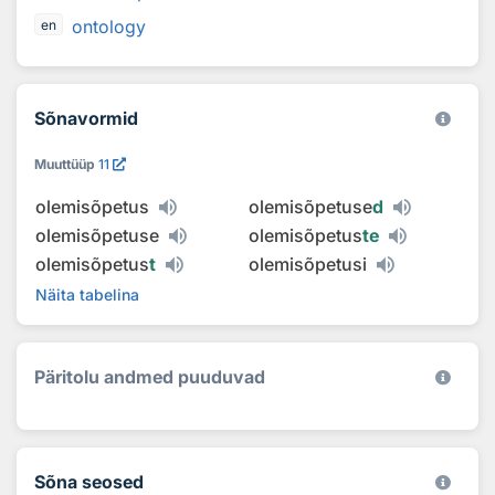
ontology
en
Sõnavormid
Muuttüüp
11
olemisõpetus
olemisõpetuse
d
olemisõpetuse
olemisõpetus
te
olemisõpetus
t
olemisõpetusi
Näita tabelina
Päritolu andmed puuduvad
Sõna seosed