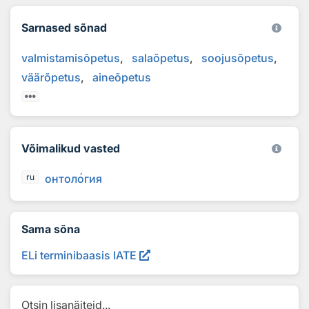
Sarnased sõnad
valmistamisõpetus
salaõpetus
soojusõpetus
väärõpetus
aineõpetus
Võimalikud vasted
онтол
о
гия
ru
Sama sõna
ELi terminibaasis IATE
Otsin lisanäiteid...