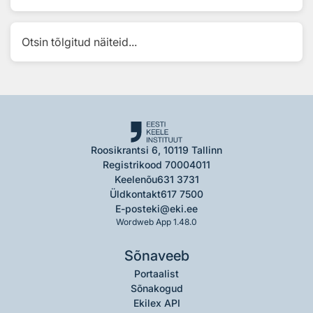
Otsin tõlgitud näiteid...
Roosikrantsi 6, 10119 Tallinn
Registrikood 70004011
Keelenõu
631 3731
Üldkontakt
617 7500
E-post
eki@eki.ee
Wordweb App 1.48.0
Sõnaveeb
Portaalist
Sõnakogud
Ekilex API