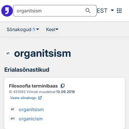
Otsingu juurde
Põhisisu juurde
search
apps
EST
Sõnakogud
Keel
1
organitsism
et
Erialasõnastikud
content_copy
Filosoofia terminibaas
ID
451992
Viimati muudetud
13.09.2019
Vaata sõnakogu
organitsism
et
organicism
en