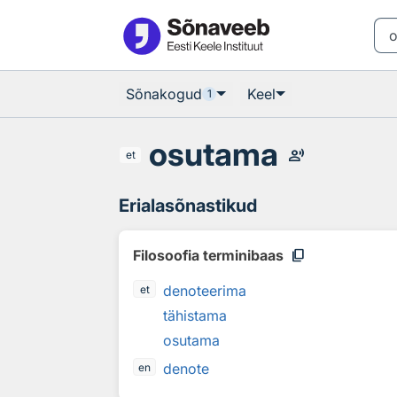
Otsingu juurde
Põhisisu juurde
Sõnakogud
Keel
1
osutama
record_voice_over
et
Erialasõnastikud
content_copy
Filosoofia terminibaas
denoteerima
et
tähistama
osutama
denote
en