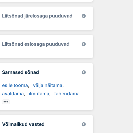
Liitsõnad järelosaga puuduvad
Liitsõnad esiosaga puuduvad
Sarnased sõnad
esile tooma
välja näitama
avaldama
ilmutama
tähendama
Võimalikud vasted