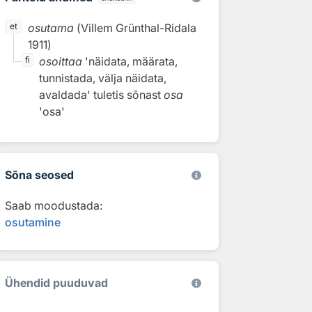
osutama
(
Villem Grünthal-Ridala
et
1911
)
osoittaa
'näidata, määrata,
fi
tunnistada, välja näidata,
avaldada'
tuletis sõnast
osa
'osa'
Sõna seosed
Saab moodustada:
osutamine
Ühendid puuduvad