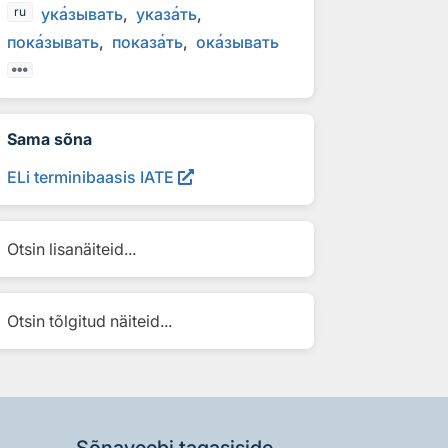
ук
а
зывать
указ
а
ть
ru
пок
а
зывать
показ
а
ть
ок
а
зывать
Sama sõna
ELi terminibaasis IATE
Otsin lisanäiteid...
Otsin tõlgitud näiteid...