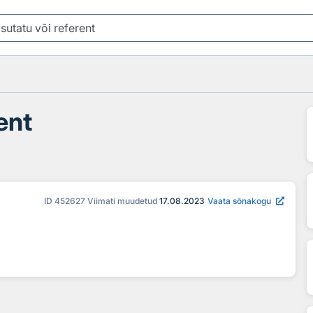
ent
ID
452627
Viimati muudetud
17.08.2023
Vaata sõnakogu