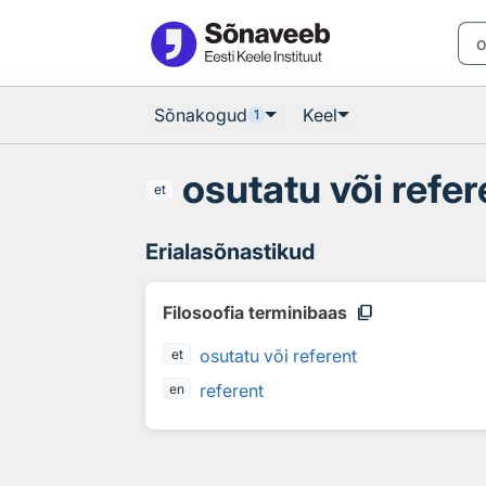
Otsingu juurde
Põhisisu juurde
Sõnakogud
Keel
1
osutatu või refer
et
Erialasõnastikud
content_copy
Filosoofia terminibaas
osutatu või referent
et
referent
en