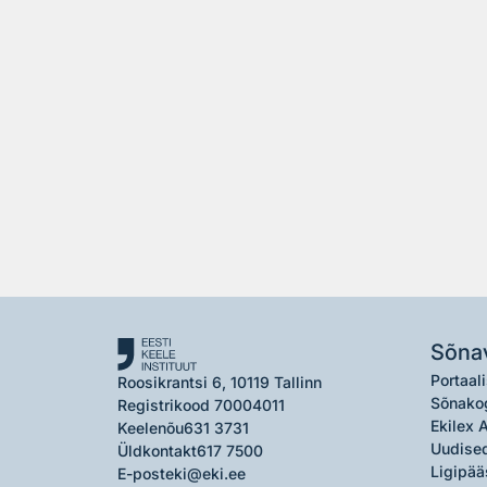
Sõna
Portaali
Roosikrantsi 6, 10119 Tallinn
Sõnako
Registrikood 70004011
Ekilex 
Keelenõu
631 3731
Uudised
Üldkontakt
617 7500
Ligipää
E-post
eki@eki.ee