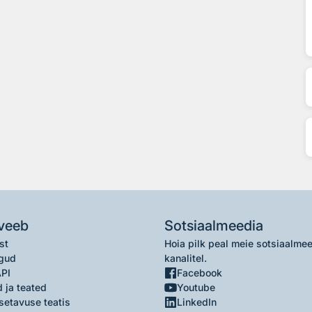
veeb
Sotsiaalmeedia
st
Hoia pilk peal meie sotsiaalme
gud
kanalitel.
API
Facebook
 ja teated
Youtube
setavuse teatis
LinkedIn