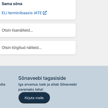
Sama sõna
ELi terminibaasis IATE
Otsin lisanäiteid...
Otsin tõlgitud näiteid...
Sõnaveebi tagasiside
edia
Iga arvamus loeb ja aitab Sõnaveebi
paremaks teha!
Kirjuta meile