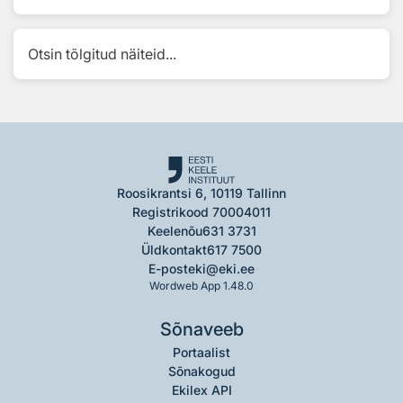
Otsin tõlgitud näiteid...
Roosikrantsi 6, 10119 Tallinn
Registrikood 70004011
Keelenõu
631 3731
Üldkontakt
617 7500
E-post
eki@eki.ee
Wordweb App 1.48.0
Sõnaveeb
Portaalist
Sõnakogud
Ekilex API