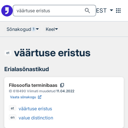
Otsingu juurde
Põhisisu juurde
search
apps
EST
Sõnakogud
Keel
1
väärtuse eristus
et
Erialasõnastikud
content_copy
Filosoofia terminibaas
ID
618490
Viimati muudetud
11.04.2022
Vaata sõnakogu
väärtuse eristus
et
value distinction
en