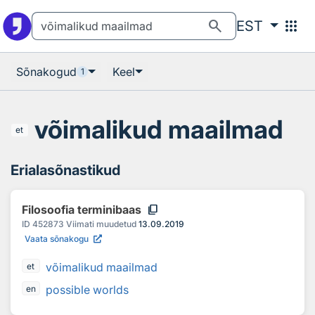
Otsingu juurde
Põhisisu juurde
search
apps
EST
Sõnakogud
Keel
1
võimalikud maailmad
et
Erialasõnastikud
content_copy
Filosoofia terminibaas
ID
452873
Viimati muudetud
13.09.2019
Vaata sõnakogu
võimalikud maailmad
et
possible worlds
en