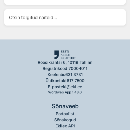
Otsin tõlgitud näiteid...
Roosikrantsi 6, 10119 Tallinn
Registrikood 70004011
Keelenõu
631 3731
Üldkontakt
617 7500
E-post
eki@eki.ee
Wordweb App 1.48.0
Sõnaveeb
Portaalist
Sõnakogud
Ekilex API