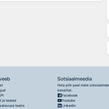
veeb
Sotsiaalmeedia
st
Hoia pilk peal meie sotsiaalme
gud
kanalitel.
API
Facebook
 ja teated
Youtube
setavuse teatis
LinkedIn