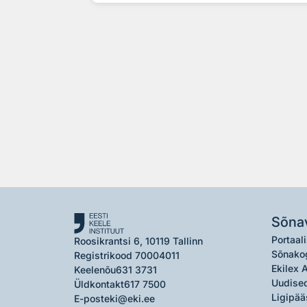
Sõna
Portaali
Roosikrantsi 6, 10119 Tallinn
Sõnako
Registrikood 70004011
Ekilex 
Keelenõu
631 3731
Uudised
Üldkontakt
617 7500
Ligipää
E-post
eki@eki.ee