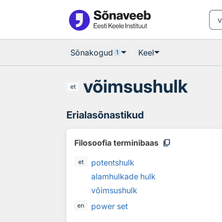
Otsingu juurde
Põhisisu juurde
Sõnakogud
Keel
1
võimsushulk
et
Erialasõnastikud
content_copy
Filosoofia terminibaas
potentshulk
et
alamhulkade hulk
võimsushulk
power set
en