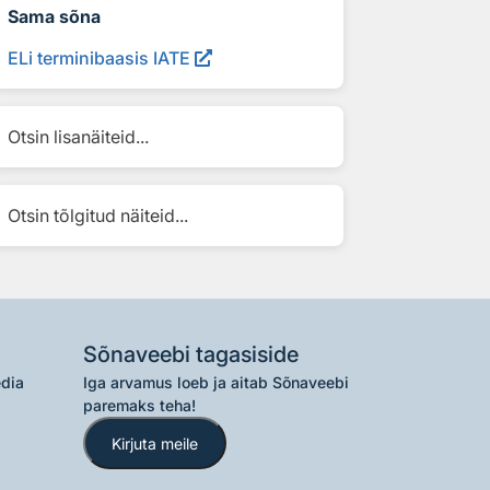
Sama sõna
ELi terminibaasis IATE
Otsin lisanäiteid...
Otsin tõlgitud näiteid...
Sõnaveebi tagasiside
edia
Iga arvamus loeb ja aitab Sõnaveebi
paremaks teha!
Kirjuta meile