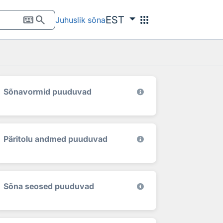
keyboard
search
apps
EST
Juhuslik sõna
Sõnavormid puuduvad
Päritolu andmed puuduvad
Sõna seosed puuduvad