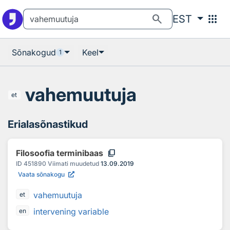
Otsingu juurde
Põhisisu juurde
search
apps
EST
Sõnakogud
Keel
1
vahemuutuja
et
Erialasõnastikud
content_copy
Filosoofia terminibaas
ID
451890
Viimati muudetud
13.09.2019
Vaata sõnakogu
vahemuutuja
et
intervening variable
en