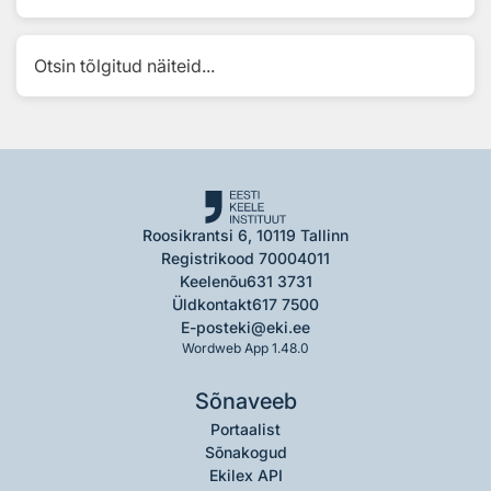
Otsin tõlgitud näiteid...
Roosikrantsi 6, 10119 Tallinn
Registrikood 70004011
Keelenõu
631 3731
Üldkontakt
617 7500
E-post
eki@eki.ee
Wordweb App 1.48.0
Sõnaveeb
Portaalist
Sõnakogud
Ekilex API