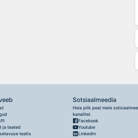
veeb
Sotsiaalmeedia
st
Hoia pilk peal meie sotsiaalme
gud
kanalitel.
API
Facebook
 ja teated
Youtube
setavuse teatis
LinkedIn