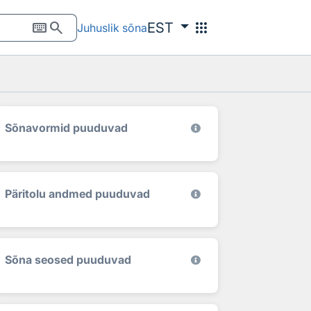
keyboard
search
apps
EST
Juhuslik sõna
Sõnavormid puuduvad
Päritolu andmed puuduvad
Sõna seosed puuduvad