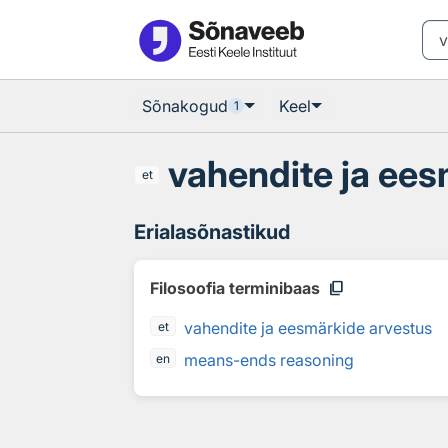
Otsingu juurde
Põhisisu juurde
Sõnakogud
Keel
1
vahendite ja ees
et
Erialasõnastikud
content_copy
Filosoofia terminibaas
vahendite ja eesmärkide arvestus
et
means-ends reasoning
en