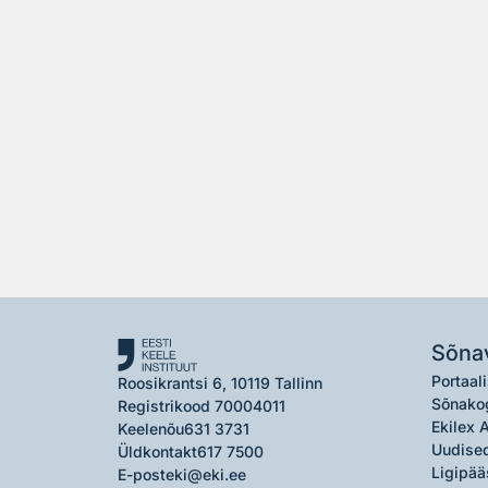
Sõna
Portaali
Roosikrantsi 6, 10119 Tallinn
Sõnako
Registrikood 70004011
Ekilex 
Keelenõu
631 3731
Uudised
Üldkontakt
617 7500
Ligipää
E-post
eki@eki.ee