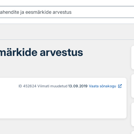
märkide arvestus
ID
452624
Viimati muudetud
13.09.2019
Vaata sõnakogu