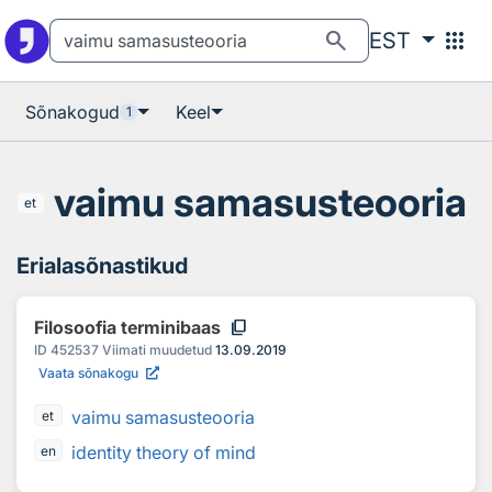
Otsingu juurde
Põhisisu juurde
search
apps
EST
Sõnakogud
Keel
1
vaimu samasusteooria
et
Erialasõnastikud
content_copy
Filosoofia terminibaas
ID
452537
Viimati muudetud
13.09.2019
Vaata sõnakogu
vaimu samasusteooria
et
identity theory of mind
en