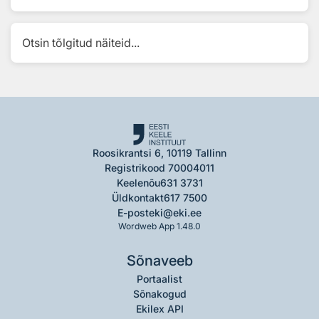
Otsin tõlgitud näiteid...
Roosikrantsi 6, 10119 Tallinn
Registrikood 70004011
Keelenõu
631 3731
Üldkontakt
617 7500
E-post
eki@eki.ee
Wordweb App 1.48.0
Sõnaveeb
Portaalist
Sõnakogud
Ekilex API