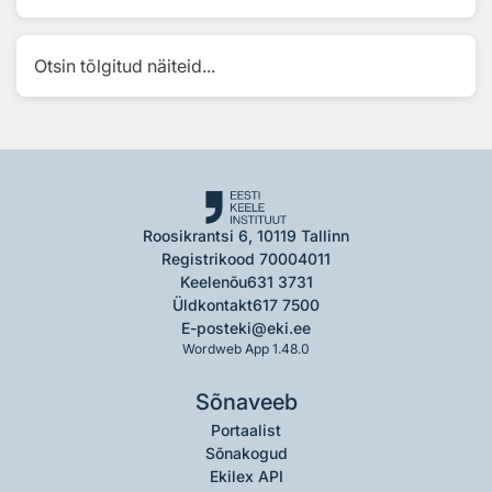
Otsin tõlgitud näiteid...
Roosikrantsi 6, 10119 Tallinn
Registrikood 70004011
Keelenõu
631 3731
Üldkontakt
617 7500
E-post
eki@eki.ee
Wordweb App 1.48.0
Sõnaveeb
Portaalist
Sõnakogud
Ekilex API