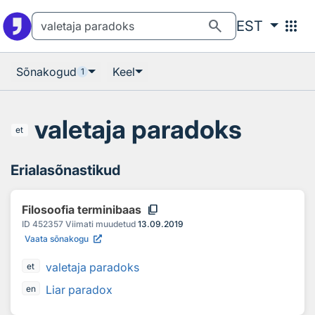
Otsingu juurde
Põhisisu juurde
search
apps
EST
Sõnakogud
Keel
1
valetaja paradoks
et
Erialasõnastikud
content_copy
Filosoofia terminibaas
ID
452357
Viimati muudetud
13.09.2019
Vaata sõnakogu
valetaja paradoks
et
Liar paradox
en