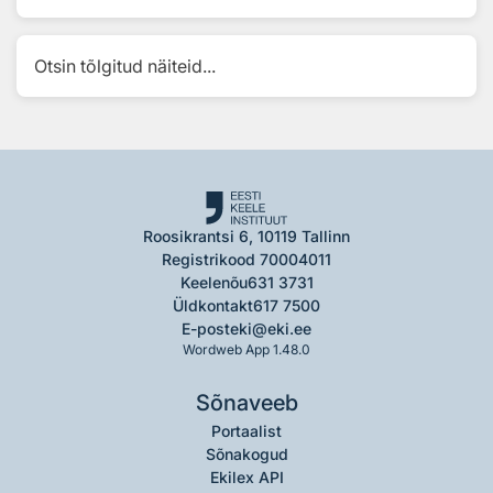
Otsin tõlgitud näiteid...
Roosikrantsi 6, 10119 Tallinn
Registrikood 70004011
Keelenõu
631 3731
Üldkontakt
617 7500
E-post
eki@eki.ee
Wordweb App 1.48.0
Sõnaveeb
Portaalist
Sõnakogud
Ekilex API