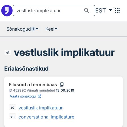
Otsingu juurde
Põhisisu juurde
search
apps
EST
Sõnakogud
Keel
1
vestluslik implikatuur
et
Erialasõnastikud
content_copy
Filosoofia terminibaas
ID
452992
Viimati muudetud
13.09.2019
Vaata sõnakogu
vestluslik implikatuur
et
conversational implicature
en