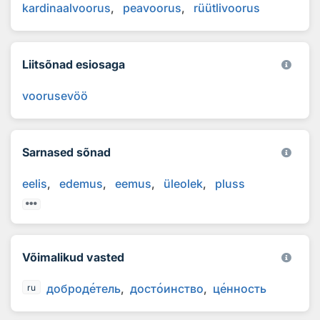
kardinaalvoorus
peavoorus
rüütlivoorus
Liitsõnad esiosaga
voorusevöö
Sarnased sõnad
eelis
edemus
eemus
üleolek
pluss
Võimalikud vasted
доброд
е
тель
дост
о
инство
ц
е
нность
ru