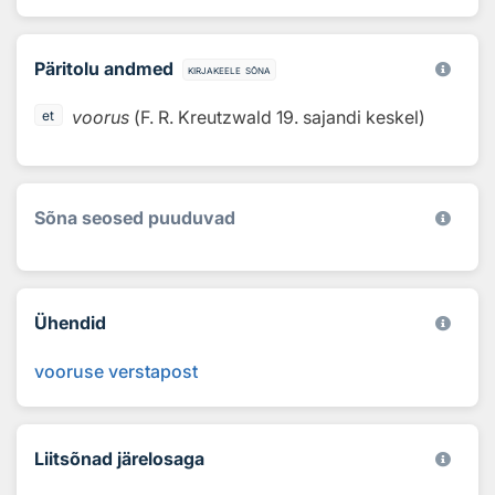
Päritolu andmed
kirjakeele sõna
voorus
(
F. R. Kreutzwald
19. sajandi keskel
)
et
Sõna seosed puuduvad
Ühendid
vooruse verstapost
Liitsõnad järelosaga