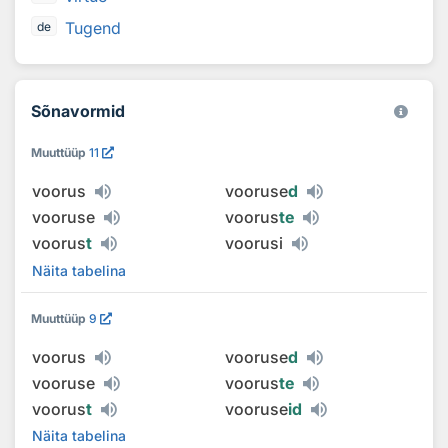
Tugend
de
Sõnavormid
Muuttüüp
11
voorus
vooruse
d
vooruse
voorus
te
voorus
t
voorusi
Näita tabelina
Muuttüüp
9
voorus
vooruse
d
vooruse
voorus
te
voorus
t
vooruse
id
Näita tabelina