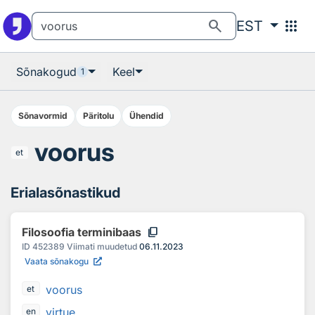
Otsingu juurde
Põhisisu juurde
search
apps
EST
Sõnakogud
Keel
1
Sõnavormid
Päritolu
Ühendid
voorus
et
Erialasõnastikud
content_copy
Filosoofia terminibaas
ID
452389
Viimati muudetud
06.11.2023
Vaata sõnakogu
voorus
et
virtue
en