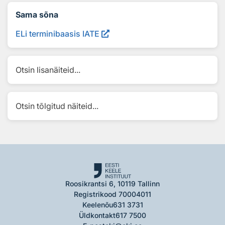
Sama sõna
ELi terminibaasis IATE
Otsin lisanäiteid...
Otsin tõlgitud näiteid...
Roosikrantsi 6, 10119 Tallinn
Registrikood 70004011
Keelenõu
631 3731
Üldkontakt
617 7500