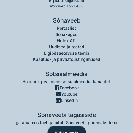
E-post
eki@eki.ee
Wordweb App 1.48.0
Sõnaveeb
Portaalist
Sõnakogud
Ekilex API
Uudised ja teated
Ligipääsetavuse teatis
Kasutus- ja privaatsustingimused
Sotsiaalmeedia
Hoia pilk peal meie sotsiaalmeedia kanalitel.
Facebook
Youtube
LinkedIn
Sõnaveebi tagasiside
Iga arvamus loeb ja aitab Sõnaveebi paremaks teha!
Kirjuta meile