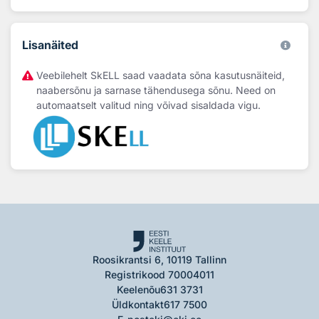
Lisanäited
Veebilehelt SkELL saad vaadata sõna kasutusnäiteid,
naabersõnu ja sarnase tähendusega sõnu. Need on
automaatselt valitud ning võivad sisaldada vigu.
Roosikrantsi 6, 10119 Tallinn
Registrikood 70004011
Keelenõu
631 3731
Üldkontakt
617 7500