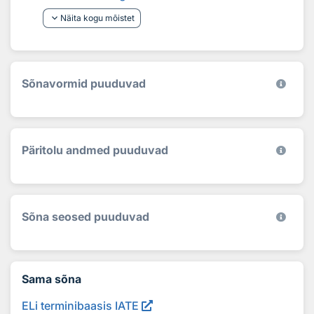
keyboard_arrow_down
Näita kogu mõistet
Sõnavormid puuduvad
Päritolu andmed puuduvad
Sõna seosed puuduvad
Sama sõna
ELi terminibaasis IATE