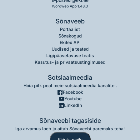
E-post
eki@eki.ee
Wordweb App 1.48.0
Sõnaveeb
Portaalist
Sõnakogud
Ekilex API
Uudised ja teated
Ligipääsetavuse teatis
Kasutus- ja privaatsustingimused
Sotsiaalmeedia
Hoia pilk peal meie sotsiaalmeedia kanalitel.
Facebook
Youtube
LinkedIn
Sõnaveebi tagasiside
Iga arvamus loeb ja aitab Sõnaveebi paremaks teha!
Kirjuta meile