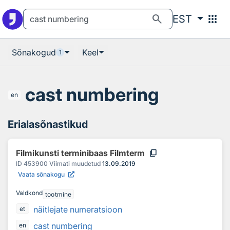
Otsingu juurde
Põhisisu juurde
search
apps
EST
Sõnakogud
Keel
1
cast numbering
en
Erialasõnastikud
content_copy
Filmikunsti terminibaas Filmterm
ID
453900
Viimati muudetud
13.09.2019
Vaata sõnakogu
Valdkond
tootmine
näitlejate numeratsioon
et
cast numbering
en