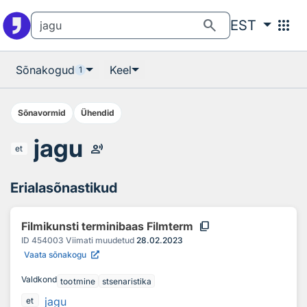
Otsingu juurde
Põhisisu juurde
search
apps
EST
Sõnakogud
Keel
1
Sõnavormid
Ühendid
jagu
record_voice_over
et
Erialasõnastikud
content_copy
Filmikunsti terminibaas Filmterm
ID
454003
Viimati muudetud
28.02.2023
Vaata sõnakogu
Valdkond
tootmine
stsenaristika
jagu
et