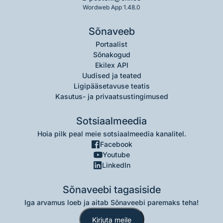
Wordweb App 1.48.0
Sõnaveeb
Portaalist
Sõnakogud
Ekilex API
Uudised ja teated
Ligipääsetavuse teatis
Kasutus- ja privaatsustingimused
Sotsiaalmeedia
Hoia pilk peal meie sotsiaalmeedia kanalitel.
Facebook
Youtube
LinkedIn
Sõnaveebi tagasiside
Iga arvamus loeb ja aitab Sõnaveebi paremaks teha!
Kirjuta meile