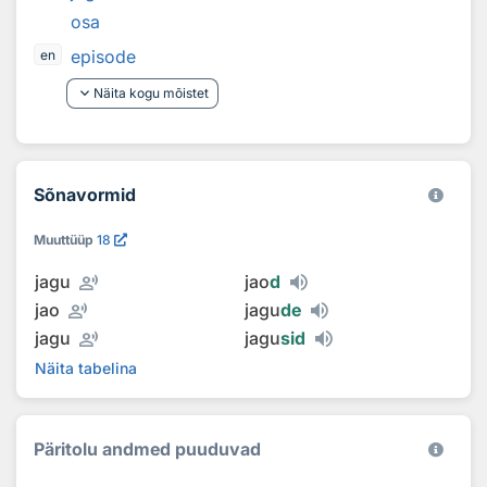
osa
episode
en
keyboard_arrow_down
Näita kogu mõistet
Sõnavormid
Muuttüüp
18
record_voice_over
jagu
jao
d
record_voice_over
jao
jagu
de
record_voice_over
jagu
jagu
sid
Näita tabelina
Päritolu andmed puuduvad