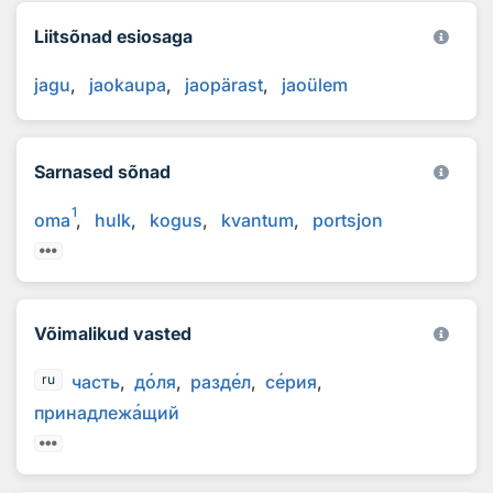
Liitsõnad esiosaga
jagu
jaokaupa
jaopärast
jaoülem
Sarnased sõnad
1
oma
hulk
kogus
kvantum
portsjon
Võimalikud vasted
часть
д
о
ля
разд
е
л
с
е
рия
ru
принадлеж
а
щий