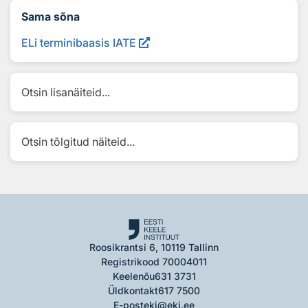
Sama sõna
ELi terminibaasis IATE
Otsin lisanäiteid...
Otsin tõlgitud näiteid...
Roosikrantsi 6, 10119 Tallinn
Registrikood 70004011
Keelenõu
631 3731
Üldkontakt
617 7500
E-post
eki@eki.ee