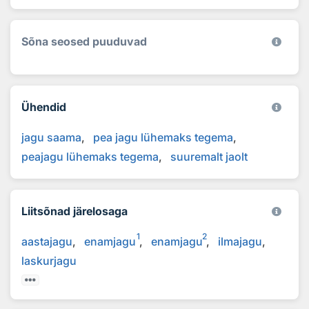
Sõna seosed puuduvad
Ühendid
jagu saama
pea jagu lühemaks tegema
peajagu lühemaks tegema
suuremalt jaolt
Liitsõnad järelosaga
1
2
aastajagu
enamjagu
enamjagu
ilmajagu
laskurjagu