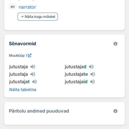
narrator
en
keyboard_arrow_down
Näita kogu mõistet
Sõnavormid
Muuttüüp
1
jutustaja
jutustaja
d
jutustaja
jutustaja
te
jutustaja
t
jutustaja
id
Näita tabelina
Päritolu andmed puuduvad