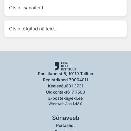
Otsin lisanäiteid...
Otsin tõlgitud näiteid...
Roosikrantsi 6, 10119 Tallinn
Registrikood 70004011
Keelenõu
631 3731
Üldkontakt
617 7500
E-post
eki@eki.ee
Wordweb App 1.48.0
Sõnaveeb
Portaalist