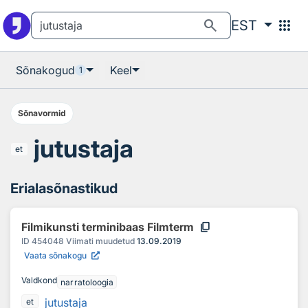
Otsingu juurde
Põhisisu juurde
search
apps
EST
Sõnakogud
Keel
1
Sõnavormid
jutustaja
et
Erialasõnastikud
content_copy
Filmikunsti terminibaas Filmterm
ID
454048
Viimati muudetud
13.09.2019
Vaata sõnakogu
Valdkond
narratoloogia
jutustaja
et