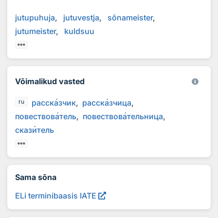
jutupuhuja
jutuvestja
sõnameister
jutumeister
kuldsuu
Võimalikud vasted
расск
а
зчик
расск
а
зчица
ru
повествов
а
тель
повествов
а
тельница
сказ
и
тель
Sama sõna
ELi terminibaasis IATE