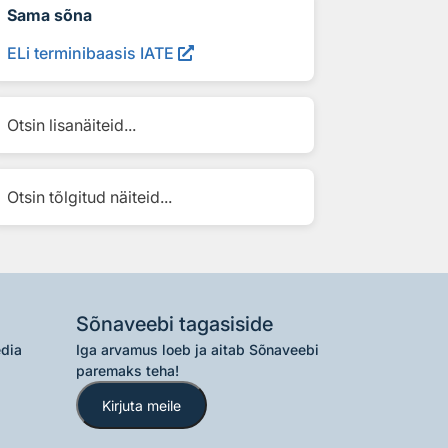
Sama sõna
ELi terminibaasis IATE
Otsin lisanäiteid...
Otsin tõlgitud näiteid...
Sõnaveebi tagasiside
edia
Iga arvamus loeb ja aitab Sõnaveebi
paremaks teha!
Kirjuta meile