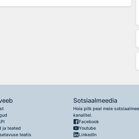
veeb
Sotsiaalmeedia
st
Hoia pilk peal meie sotsiaalme
gud
kanalitel.
API
Facebook
 ja teated
Youtube
setavuse teatis
LinkedIn