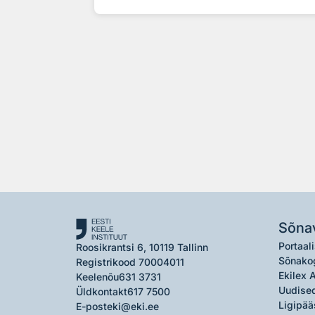
Sõna
Portaali
Roosikrantsi 6, 10119 Tallinn
Sõnako
Registrikood 70004011
Ekilex 
Keelenõu
631 3731
Uudised
Üldkontakt
617 7500
Ligipää
E-post
eki@eki.ee