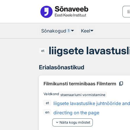
Otsingu juurde
Põhisisu juurde
Sõnakogud
Keel
1
liigsete lavastu
et
Erialasõnastikud
content_copy
Filmikunsti terminibaas Filmterm
Valdkond
stsenaariumi vormistamine
liigsete lavastuslike juhtnööride a
et
directing on the page
en
keyboard_arrow_down
Näita kogu mõistet