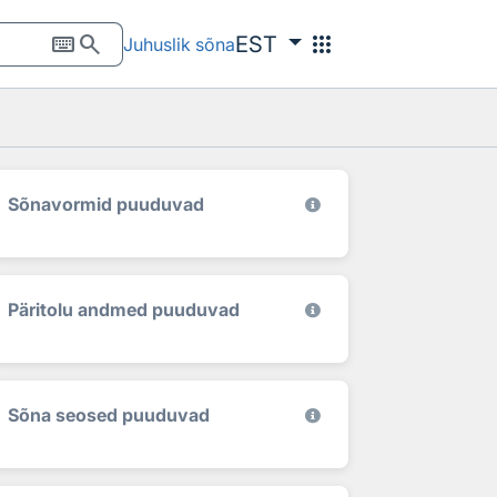
keyboard
search
apps
EST
Juhuslik sõna
Sõnavormid puuduvad
Päritolu andmed puuduvad
Sõna seosed puuduvad