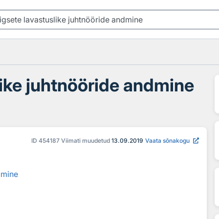
slike juhtnööride andmine
ID
454187
Viimati muudetud
13.09.2019
Vaata sõnakogu
ndmine