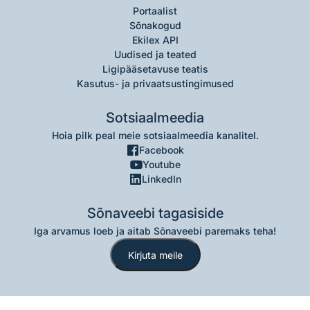
Portaalist
Sõnakogud
Ekilex API
Uudised ja teated
Ligipääsetavuse teatis
Kasutus- ja privaatsustingimused
Sotsiaalmeedia
Hoia pilk peal meie sotsiaalmeedia kanalitel.
Facebook
Youtube
LinkedIn
Sõnaveebi tagasiside
Iga arvamus loeb ja aitab Sõnaveebi paremaks teha!
Kirjuta meile