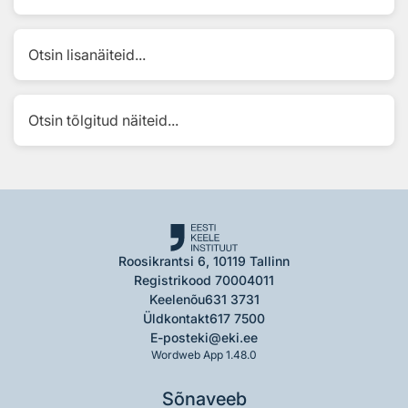
Otsin lisanäiteid...
Otsin tõlgitud näiteid...
Roosikrantsi 6, 10119 Tallinn
Registrikood 70004011
Keelenõu
631 3731
Üldkontakt
617 7500
E-post
eki@eki.ee
Wordweb App 1.48.0
Sõnaveeb