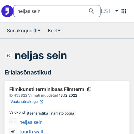
Otsingu juurde
Põhisisu juurde
search
apps
EST
Sõnakogud
Keel
1
neljas sein
et
Erialasõnastikud
content_copy
Filmikunsti terminibaas Filmterm
ID
453822
Viimati muudetud
13.12.2022
Vaata sõnakogu
Valdkond
stsenaristika
narratoloogia
neljas sein
et
fourth wall
en