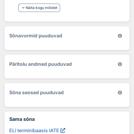
keyboard_arrow_down
Näita kogu mõistet
Sõnavormid puuduvad
Päritolu andmed puuduvad
Sõna seosed puuduvad
Sama sõna
ELi terminibaasis IATE