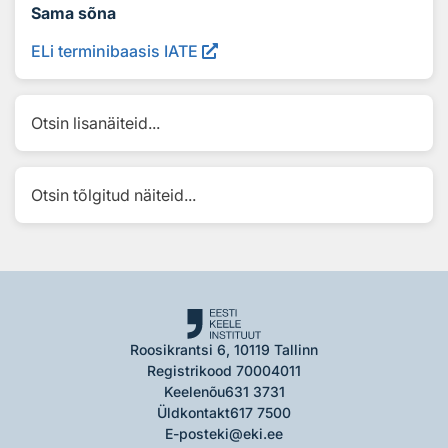
Sama sõna
ELi terminibaasis IATE
Otsin lisanäiteid...
Otsin tõlgitud näiteid...
Roosikrantsi 6, 10119 Tallinn
Registrikood 70004011
Keelenõu
631 3731
Üldkontakt
617 7500
E-post
eki@eki.ee