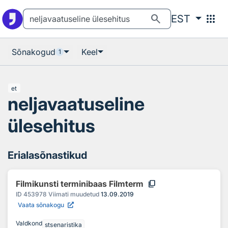
Otsingu juurde
Põhisisu juurde
search
apps
EST
Sõnakogud
Keel
1
et
neljavaatuseline
ülesehitus
Erialasõnastikud
content_copy
Filmikunsti terminibaas Filmterm
ID
453978
Viimati muudetud
13.09.2019
Vaata sõnakogu
Valdkond
stsenaristika