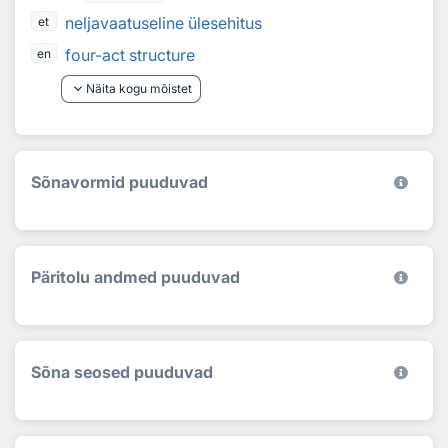
neljavaatuseline ülesehitus
et
four-act structure
en
keyboard_arrow_down
Näita kogu mõistet
Sõnavormid puuduvad
Päritolu andmed puuduvad
Sõna seosed puuduvad