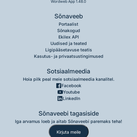
Wordweb App 1.48.0
Sõnaveeb
Portaalist
Sõnakogud
Ekilex API
Uudised ja teated
Ligipääsetavuse teatis
Kasutus- ja privaatsustingimused
Sotsiaalmeedia
Hoia pilk peal meie sotsiaalmeedia kanalitel.
Facebook
Youtube
LinkedIn
Sõnaveebi tagasiside
Iga arvamus loeb ja aitab Sõnaveebi paremaks teha!
Kirjuta meile