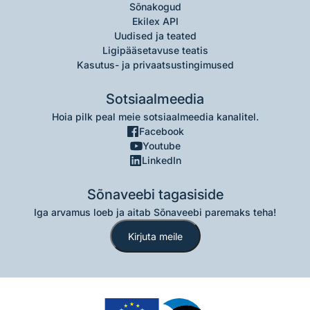
Sõnakogud
Ekilex API
Uudised ja teated
Ligipääsetavuse teatis
Kasutus- ja privaatsustingimused
Sotsiaalmeedia
Hoia pilk peal meie sotsiaalmeedia kanalitel.
Facebook
Youtube
LinkedIn
Sõnaveebi tagasiside
Iga arvamus loeb ja aitab Sõnaveebi paremaks teha!
Kirjuta meile