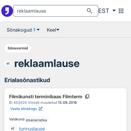
Otsingu juurde
Põhisisu juurde
search
apps
EST
Sõnakogud
Keel
1
Sõnavormid
reklaamlause
et
Erialasõnastikud
content_copy
Filmikunsti terminibaas Filmterm
ID
453924
Viimati muudetud
13.09.2019
Vaata sõnakogu
Valdkond
stsenaristika
tunnuslause
et