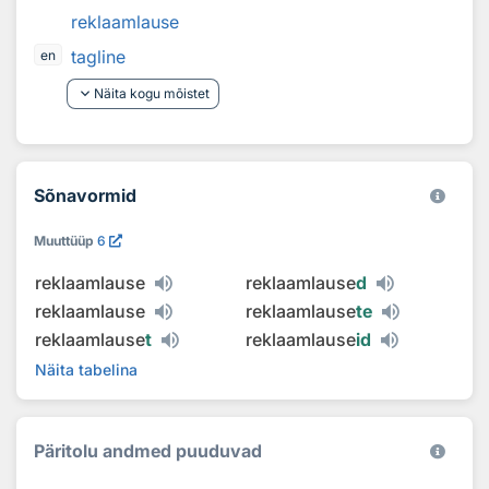
reklaamlause
tagline
en
keyboard_arrow_down
Näita kogu mõistet
Sõnavormid
Muuttüüp
6
reklaamlause
reklaamlause
d
reklaamlause
reklaamlause
te
reklaamlause
t
reklaamlause
id
Näita tabelina
Päritolu andmed puuduvad