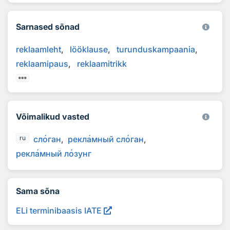
Sarnased sõnad
reklaamleht
lööklause
turunduskampaania
reklaamipaus
reklaamitrikk
Võimalikud vasted
сл
о
ган
рекл
а
мный сл
о
ган
ru
рекл
а
мный л
о
зунг
Sama sõna
ELi terminibaasis IATE