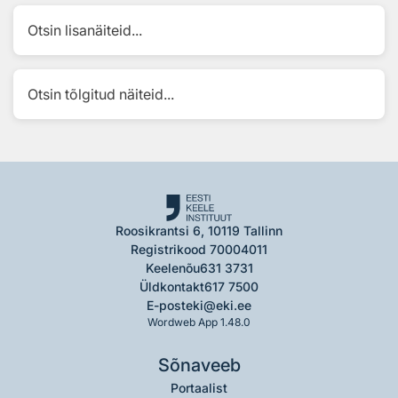
Otsin lisanäiteid...
Otsin tõlgitud näiteid...
Roosikrantsi 6, 10119 Tallinn
Registrikood 70004011
Keelenõu
631 3731
Üldkontakt
617 7500
E-post
eki@eki.ee
Wordweb App 1.48.0
Sõnaveeb
Portaalist