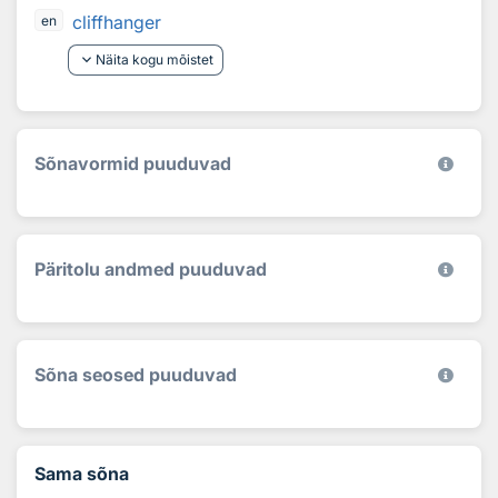
cliffhanger
en
keyboard_arrow_down
Näita kogu mõistet
Sõnavormid puuduvad
Päritolu andmed puuduvad
Sõna seosed puuduvad
Sama sõna