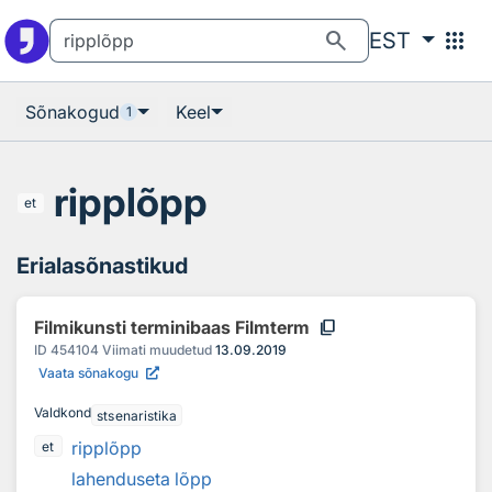
Otsingu juurde
Põhisisu juurde
search
apps
EST
Sõnakogud
Keel
1
ripplõpp
et
Erialasõnastikud
content_copy
Filmikunsti terminibaas Filmterm
ID
454104
Viimati muudetud
13.09.2019
Vaata sõnakogu
Valdkond
stsenaristika
ripplõpp
et
lahenduseta lõpp