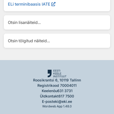
ELi terminibaasis IATE
Otsin lisanäiteid...
Otsin tõlgitud näiteid...
Roosikrantsi 6, 10119 Tallinn
Registrikood 70004011
Keelenõu
631 3731
Üldkontakt
617 7500
E-post
eki@eki.ee
Wordweb App 1.48.0