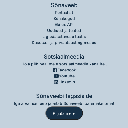
Sõnaveeb
Portaalist
Sõnakogud
Ekilex API
Uudised ja teated
Ligipääsetavuse teatis
Kasutus- ja privaatsustingimused
Sotsiaalmeedia
Hoia pilk peal meie sotsiaalmeedia kanalitel.
Facebook
Youtube
LinkedIn
Sõnaveebi tagasiside
Iga arvamus loeb ja aitab Sõnaveebi paremaks teha!
Kirjuta meile