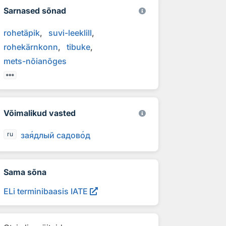
Sarnased sõnad
rohetäpik
suvi-leeklill
rohekärnkonn
tibuke
mets-nõianõges
Võimalikud vasted
за
я
длый садов
о
д
ru
Sama sõna
ELi terminibaasis IATE