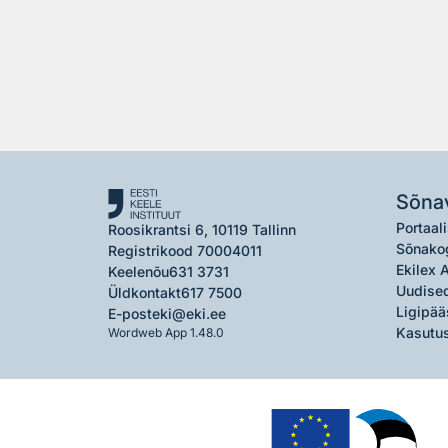
Sõna
Portaali
Roosikrantsi 6, 10119 Tallinn
Sõnako
Registrikood 70004011
Ekilex 
Keelenõu
631 3731
Uudised
Üldkontakt
617 7500
Ligipää
E-post
eki@eki.ee
Kasutus
Wordweb App 1.48.0