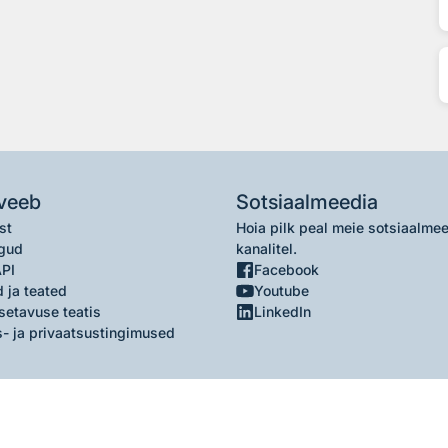
veeb
Sotsiaalmeedia
st
Hoia pilk peal meie sotsiaalme
gud
kanalitel.
API
Facebook
 ja teated
Youtube
setavuse teatis
LinkedIn
- ja privaatsustingimused