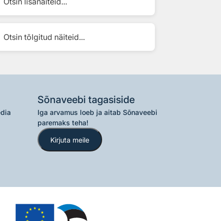
Otsin lisanäiteid...
Otsin tõlgitud näiteid...
Sõnaveebi tagasiside
edia
Iga arvamus loeb ja aitab Sõnaveebi
paremaks teha!
Kirjuta meile