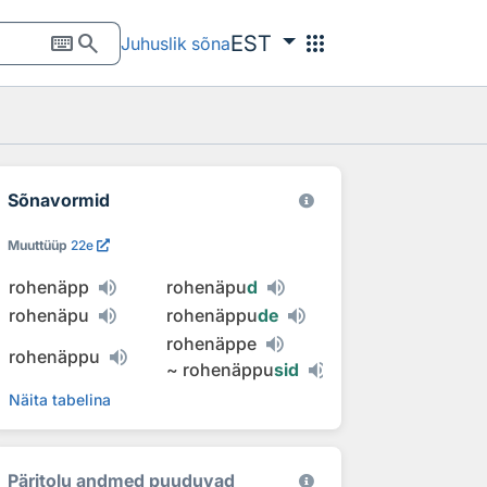
keyboard
search
apps
EST
Juhuslik sõna
Sõnavormid
Muuttüüp
22e
rohenäpp
rohenäpu
d
rohenäpu
rohenäppu
de
rohenäppe
rohenäppu
~
rohenäppu
sid
Näita tabelina
Päritolu andmed puuduvad