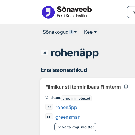
Otsingu juurde
Põhisisu juurde
Sõnakogud
Keel
1
rohenäpp
et
Erialasõnastikud
content_copy
Filmikunsti terminibaas Filmterm
Valdkond
ametinimetused
rohenäpp
et
greensman
en
keyboard_arrow_down
Näita kogu mõistet