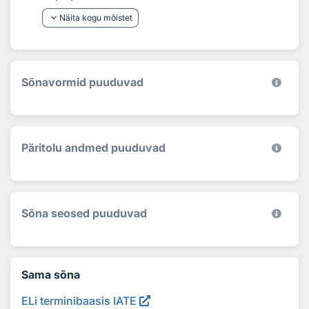
keyboard_arrow_down
Näita kogu mõistet
Sõnavormid puuduvad
Päritolu andmed puuduvad
Sõna seosed puuduvad
Sama sõna
ELi terminibaasis IATE