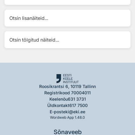
Otsin lisanäiteid...
Otsin tõlgitud näiteid...
Roosikrantsi 6, 10119 Tallinn
Registrikood 70004011
Keelenõu
631 3731
Üldkontakt
617 7500
E-post
eki@eki.ee
Wordweb App 1.48.0
Sõnaveeb