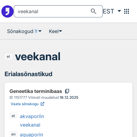
Otsingu juurde
Põhisisu juurde
search
apps
EST
Sõnakogud
Keel
1
veekanal
et
Erialasõnastikud
content_copy
Geneetika terminibaas
ID
1151777
Viimati muudetud
16.12.2025
Vaata sõnakogu
akvaporiin
et
veekanal
aquaporin
en