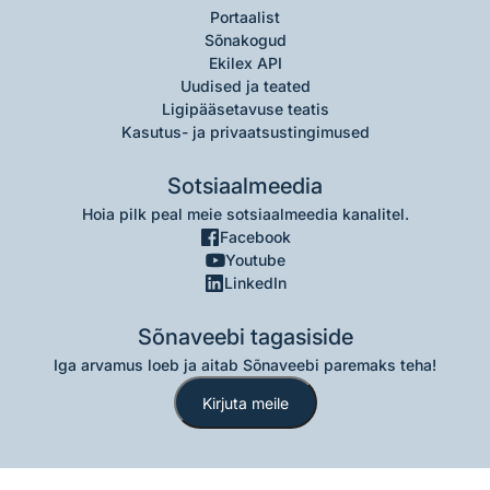
Portaalist
Sõnakogud
Ekilex API
Uudised ja teated
Ligipääsetavuse teatis
Kasutus- ja privaatsustingimused
Sotsiaalmeedia
Hoia pilk peal meie sotsiaalmeedia kanalitel.
Facebook
Youtube
LinkedIn
Sõnaveebi tagasiside
Iga arvamus loeb ja aitab Sõnaveebi paremaks teha!
Kirjuta meile