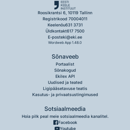
Roosikrantsi 6, 10119 Tallinn
Registrikood 70004011
Keelenõu
631 3731
Üldkontakt
617 7500
E-post
eki@eki.ee
Wordweb App 1.48.0
Sõnaveeb
Portaalist
Sõnakogud
Ekilex API
Uudised ja teated
Ligipääsetavuse teatis
Kasutus- ja privaatsustingimused
Sotsiaalmeedia
Hoia pilk peal meie sotsiaalmeedia kanalitel.
Facebook
Youtube