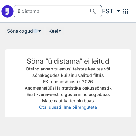
Otsingu juurde
Põhisisu juurde
search
apps
EST
Sõnakogud
Keel
1
Sõna ”üldistama” ei leitud
Otsing annab tulemusi teistes keeltes või
sõnakogudes kui sinu valitud filtris
EKI ühendsõnastik 2026
Andmeanalüüsi ja statistika oskussõnastik
Eesti-vene-eesti õigusterminoloogiabaas
Matemaatika terminibaas
Otsi uuesti ilma piiranguteta