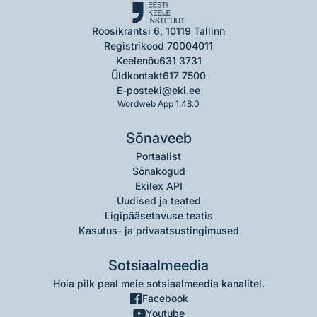
Roosikrantsi 6, 10119 Tallinn
Registrikood 70004011
Keelenõu
631 3731
Üldkontakt
617 7500
E-post
eki@eki.ee
Wordweb App 1.48.0
Sõnaveeb
Portaalist
Sõnakogud
Ekilex API
Uudised ja teated
Ligipääsetavuse teatis
Kasutus- ja privaatsustingimused
Sotsiaalmeedia
Hoia pilk peal meie sotsiaalmeedia kanalitel.
Facebook
Youtube