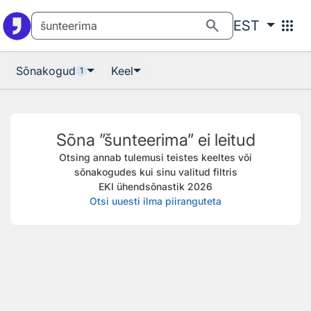
Otsingu juurde
Põhisisu juurde
search
apps
EST
Sõnakogud
Keel
1
Sõna ”šunteerima” ei leitud
Otsing annab tulemusi teistes keeltes või
sõnakogudes kui sinu valitud filtris
EKI ühendsõnastik 2026
Otsi uuesti ilma piiranguteta