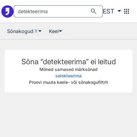
Otsingu juurde
Põhisisu juurde
search
apps
EST
Sõnakogud
Keel
1
Sõna ”detekteerima” ei leitud
Mõned sarnased märksõnad
selekteerima
Proovi muuta keele- või sõnakogufiltrit