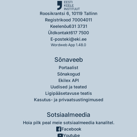
Roosikrantsi 6, 10119 Tallinn
Registrikood 70004011
Keelenõu
631 3731
Üldkontakt
617 7500
E-post
eki@eki.ee
Wordweb App 1.48.0
Sõnaveeb
Portaalist
Sõnakogud
Ekilex API
Uudised ja teated
Ligipääsetavuse teatis
Kasutus- ja privaatsustingimused
Sotsiaalmeedia
Hoia pilk peal meie sotsiaalmeedia kanalitel.
Facebook
Youtube