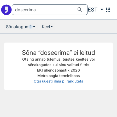
Otsingu juurde
Põhisisu juurde
search
apps
EST
Sõnakogud
Keel
1
Sõna ”doseerima” ei leitud
Otsing annab tulemusi teistes keeltes või
sõnakogudes kui sinu valitud filtris
EKI ühendsõnastik 2026
Metroloogia terminibaas
Otsi uuesti ilma piiranguteta