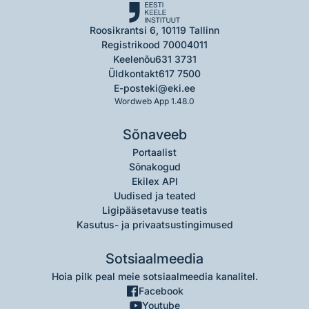
Roosikrantsi 6, 10119 Tallinn
Registrikood 70004011
Keelenõu
631 3731
Üldkontakt
617 7500
E-post
eki@eki.ee
Wordweb App 1.48.0
Sõnaveeb
Portaalist
Sõnakogud
Ekilex API
Uudised ja teated
Ligipääsetavuse teatis
Kasutus- ja privaatsustingimused
Sotsiaalmeedia
Hoia pilk peal meie sotsiaalmeedia kanalitel.
Facebook
Youtube