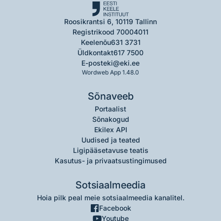
Roosikrantsi 6, 10119 Tallinn
Registrikood 70004011
Keelenõu
631 3731
Üldkontakt
617 7500
E-post
eki@eki.ee
Wordweb App 1.48.0
Sõnaveeb
Portaalist
Sõnakogud
Ekilex API
Uudised ja teated
Ligipääsetavuse teatis
Kasutus- ja privaatsustingimused
Sotsiaalmeedia
Hoia pilk peal meie sotsiaalmeedia kanalitel.
Facebook
Youtube