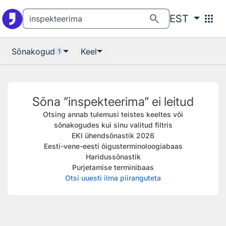
Otsingu juurde
Põhisisu juurde
search
apps
EST
Sõnakogud
Keel
1
Sõna ”inspekteerima” ei leitud
Otsing annab tulemusi teistes keeltes või
sõnakogudes kui sinu valitud filtris
EKI ühendsõnastik 2026
Eesti-vene-eesti õigusterminoloogiabaas
Haridussõnastik
Purjetamise terminibaas
Otsi uuesti ilma piiranguteta