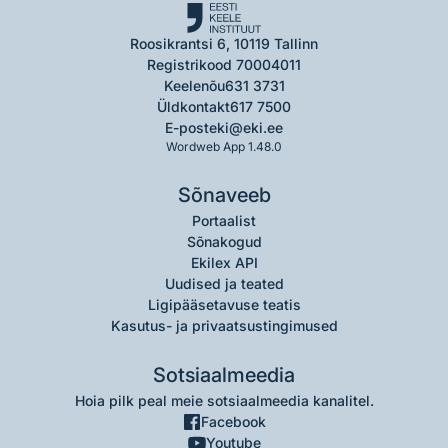
Roosikrantsi 6, 10119 Tallinn
Registrikood 70004011
Keelenõu
631 3731
Üldkontakt
617 7500
E-post
eki@eki.ee
Wordweb App 1.48.0
Sõnaveeb
Portaalist
Sõnakogud
Ekilex API
Uudised ja teated
Ligipääsetavuse teatis
Kasutus- ja privaatsustingimused
Sotsiaalmeedia
Hoia pilk peal meie sotsiaalmeedia kanalitel.
Facebook
Youtube