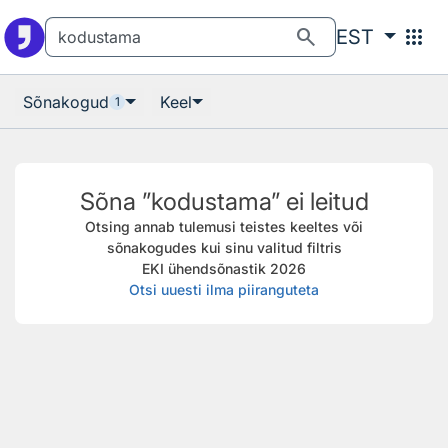
Otsingu juurde
Põhisisu juurde
search
apps
EST
Sõnakogud
Keel
1
Sõna ”kodustama” ei leitud
Otsing annab tulemusi teistes keeltes või
sõnakogudes kui sinu valitud filtris
EKI ühendsõnastik 2026
Otsi uuesti ilma piiranguteta