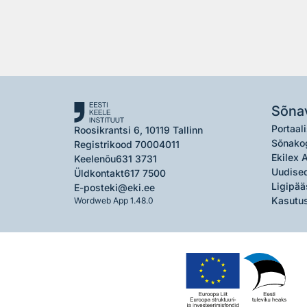
Sõna
Portaali
Roosikrantsi 6, 10119 Tallinn
Sõnako
Registrikood 70004011
Ekilex 
Keelenõu
631 3731
Uudised
Üldkontakt
617 7500
Ligipää
E-post
eki@eki.ee
Kasutus
Wordweb App 1.48.0