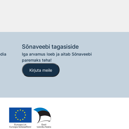
Sõnaveebi tagasiside
edia
Iga arvamus loeb ja aitab Sõnaveebi
paremaks teha!
Kirjuta meile