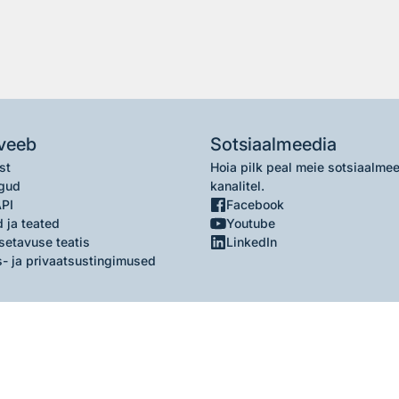
veeb
Sotsiaalmeedia
st
Hoia pilk peal meie sotsiaalme
gud
kanalitel.
API
Facebook
 ja teated
Youtube
setavuse teatis
LinkedIn
- ja privaatsustingimused