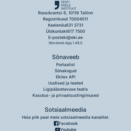
Roosikrantsi 6, 10119 Tallinn
Registrikood 70004011
Keelenõu
631 3731
Üldkontakt
617 7500
E-post
eki@eki.ee
Wordweb App 1.48.0
Sõnaveeb
Portaalist
Sõnakogud
Ekilex API
Uudised ja teated
Ligipääsetavuse teatis
Kasutus- ja privaatsustingimused
Sotsiaalmeedia
Hoia pilk peal meie sotsiaalmeedia kanalitel.
Facebook
Youtube