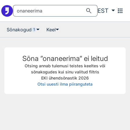
Otsingu juurde
Põhisisu juurde
search
apps
EST
Sõnakogud
Keel
1
Sõna ”onaneerima” ei leitud
Otsing annab tulemusi teistes keeltes või
sõnakogudes kui sinu valitud filtris
EKI ühendsõnastik 2026
Otsi uuesti ilma piiranguteta