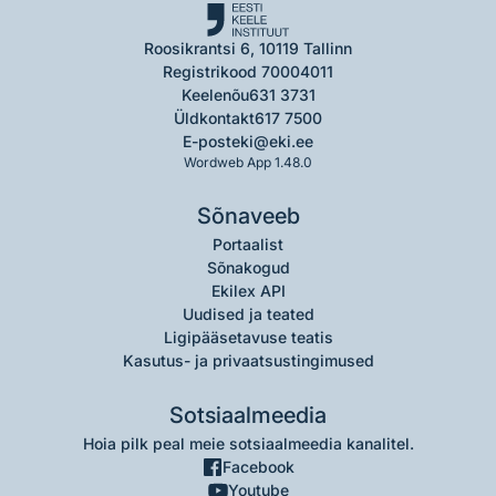
Roosikrantsi 6, 10119 Tallinn
Registrikood 70004011
Keelenõu
631 3731
Üldkontakt
617 7500
E-post
eki@eki.ee
Wordweb App 1.48.0
Sõnaveeb
Portaalist
Sõnakogud
Ekilex API
Uudised ja teated
Ligipääsetavuse teatis
Kasutus- ja privaatsustingimused
Sotsiaalmeedia
Hoia pilk peal meie sotsiaalmeedia kanalitel.
Facebook
Youtube