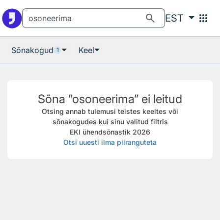
Otsingu juurde
Põhisisu juurde
search
apps
EST
Sõnakogud
Keel
1
Sõna ”osoneerima” ei leitud
Otsing annab tulemusi teistes keeltes või
sõnakogudes kui sinu valitud filtris
EKI ühendsõnastik 2026
Otsi uuesti ilma piiranguteta