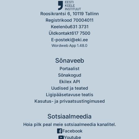
Roosikrantsi 6, 10119 Tallinn
Registrikood 70004011
Keelenõu
631 3731
Üldkontakt
617 7500
E-post
eki@eki.ee
Wordweb App 1.48.0
Sõnaveeb
Portaalist
Sõnakogud
Ekilex API
Uudised ja teated
Ligipääsetavuse teatis
Kasutus- ja privaatsustingimused
Sotsiaalmeedia
Hoia pilk peal meie sotsiaalmeedia kanalitel.
Facebook
Youtube