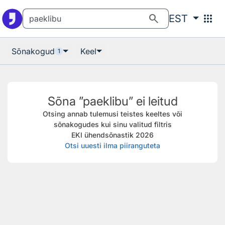
Otsingu juurde
Põhisisu juurde
search
apps
EST
Sõnakogud
Keel
1
Sõna ”paeklibu” ei leitud
Otsing annab tulemusi teistes keeltes või
sõnakogudes kui sinu valitud filtris
EKI ühendsõnastik 2026
Otsi uuesti ilma piiranguteta