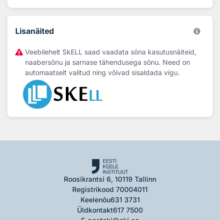
Lisanäited
Veebilehelt SkELL saad vaadata sõna kasutusnäiteid,
naabersõnu ja sarnase tähendusega sõnu. Need on
automaatselt valitud ning võivad sisaldada vigu.
Roosikrantsi 6, 10119 Tallinn
Registrikood 70004011
Keelenõu
631 3731
Üldkontakt
617 7500