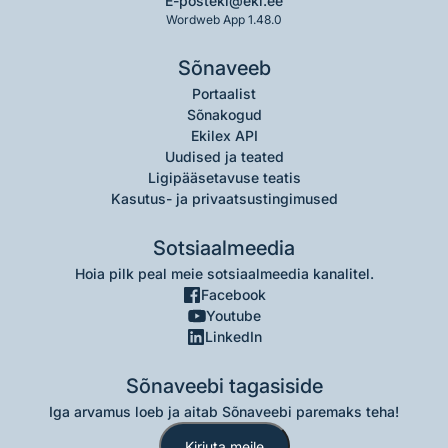
E-post
eki@eki.ee
Wordweb App 1.48.0
Sõnaveeb
Portaalist
Sõnakogud
Ekilex API
Uudised ja teated
Ligipääsetavuse teatis
Kasutus- ja privaatsustingimused
Sotsiaalmeedia
Hoia pilk peal meie sotsiaalmeedia kanalitel.
Facebook
Youtube
LinkedIn
Sõnaveebi tagasiside
Iga arvamus loeb ja aitab Sõnaveebi paremaks teha!
Kirjuta meile