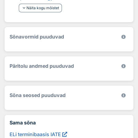
keyboard_arrow_down
Näita kogu mõistet
Sõnavormid puuduvad
Päritolu andmed puuduvad
Sõna seosed puuduvad
Sama sõna
ELi terminibaasis IATE