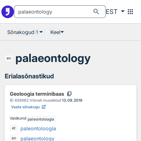
Otsingu juurde
Põhisisu juurde
search
apps
EST
Sõnakogud
Keel
1
palaeontology
en
Erialasõnastikud
content_copy
Geoloogia terminibaas
ID
455982
Viimati muudetud
13.09.2019
Vaata sõnakogu
Valdkond
paleontoloogia
paleontoloogia
et
palaeontology
en