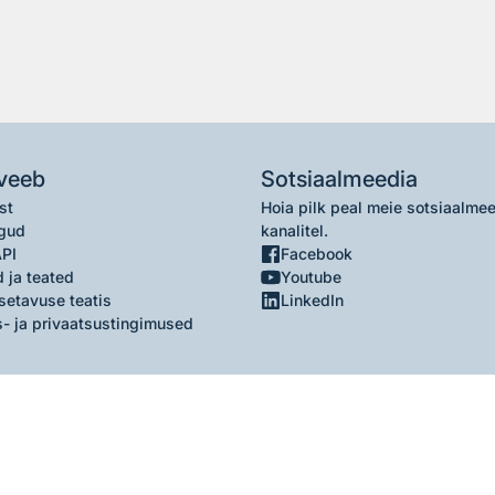
veeb
Sotsiaalmeedia
st
Hoia pilk peal meie sotsiaalme
gud
kanalitel.
API
Facebook
 ja teated
Youtube
setavuse teatis
LinkedIn
- ja privaatsustingimused