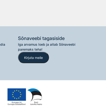
Sõnaveebi tagasiside
edia
Iga arvamus loeb ja aitab Sõnaveebi
paremaks teha!
Kirjuta meile