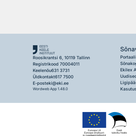
Sõna
Portaali
Roosikrantsi 6, 10119 Tallinn
Sõnako
Registrikood 70004011
Ekilex 
Keelenõu
631 3731
Uudised
Üldkontakt
617 7500
Ligipää
E-post
eki@eki.ee
Kasutus
Wordweb App 1.48.0