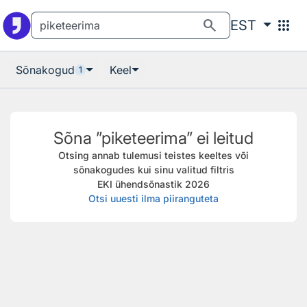
Otsingu juurde
Põhisisu juurde
search
apps
EST
Sõnakogud
Keel
1
Sõna ”piketeerima” ei leitud
Otsing annab tulemusi teistes keeltes või
sõnakogudes kui sinu valitud filtris
EKI ühendsõnastik 2026
Otsi uuesti ilma piiranguteta