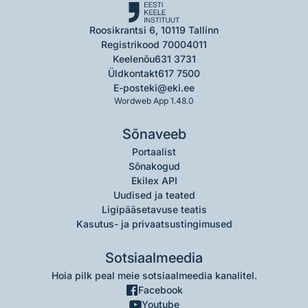
Roosikrantsi 6, 10119 Tallinn
Registrikood 70004011
Keelenõu
631 3731
Üldkontakt
617 7500
E-post
eki@eki.ee
Wordweb App 1.48.0
Sõnaveeb
Portaalist
Sõnakogud
Ekilex API
Uudised ja teated
Ligipääsetavuse teatis
Kasutus- ja privaatsustingimused
Sotsiaalmeedia
Hoia pilk peal meie sotsiaalmeedia kanalitel.
Facebook
Youtube