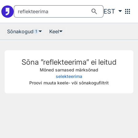
Otsingu juurde
Põhisisu juurde
search
apps
EST
Sõnakogud
Keel
1
Sõna ”reflekteerima” ei leitud
Mõned sarnased märksõnad
selekteerima
Proovi muuta keele- või sõnakogufiltrit