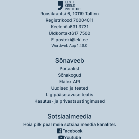
Roosikrantsi 6, 10119 Tallinn
Registrikood 70004011
Keelenõu
631 3731
Üldkontakt
617 7500
E-post
eki@eki.ee
Wordweb App 1.48.0
Sõnaveeb
Portaalist
Sõnakogud
Ekilex API
Uudised ja teated
Ligipääsetavuse teatis
Kasutus- ja privaatsustingimused
Sotsiaalmeedia
Hoia pilk peal meie sotsiaalmeedia kanalitel.
Facebook
Youtube