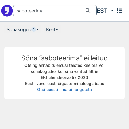
Otsingu juurde
Põhisisu juurde
search
apps
EST
Sõnakogud
Keel
1
Sõna ”saboteerima” ei leitud
Otsing annab tulemusi teistes keeltes või
sõnakogudes kui sinu valitud filtris
EKI ühendsõnastik 2026
Eesti-vene-eesti õigusterminoloogiabaas
Otsi uuesti ilma piiranguteta