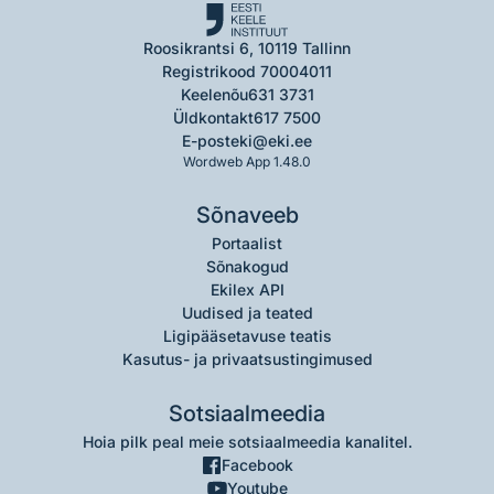
Roosikrantsi 6, 10119 Tallinn
Registrikood 70004011
Keelenõu
631 3731
Üldkontakt
617 7500
E-post
eki@eki.ee
Wordweb App 1.48.0
Sõnaveeb
Portaalist
Sõnakogud
Ekilex API
Uudised ja teated
Ligipääsetavuse teatis
Kasutus- ja privaatsustingimused
Sotsiaalmeedia
Hoia pilk peal meie sotsiaalmeedia kanalitel.
Facebook
Youtube