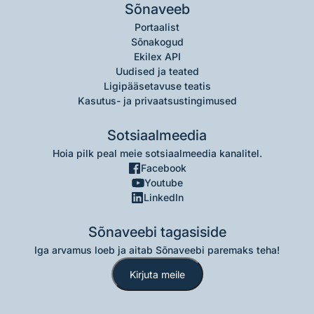
Sõnaveeb
Portaalist
Sõnakogud
Ekilex API
Uudised ja teated
Ligipääsetavuse teatis
Kasutus- ja privaatsustingimused
Sotsiaalmeedia
Hoia pilk peal meie sotsiaalmeedia kanalitel.
Facebook
Youtube
LinkedIn
Sõnaveebi tagasiside
Iga arvamus loeb ja aitab Sõnaveebi paremaks teha!
Kirjuta meile