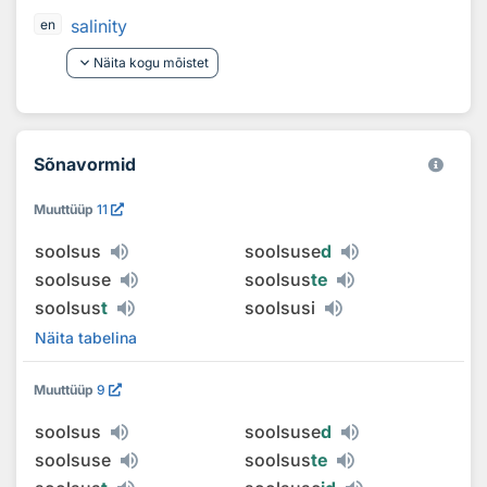
salinity
en
keyboard_arrow_down
Näita kogu mõistet
Sõnavormid
Muuttüüp
11
soolsus
soolsuse
d
soolsuse
soolsus
te
soolsus
t
soolsusi
Näita tabelina
Muuttüüp
9
soolsus
soolsuse
d
soolsuse
soolsus
te