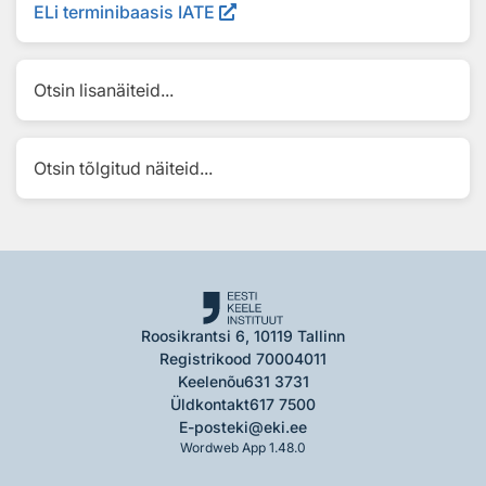
ELi terminibaasis IATE
Otsin lisanäiteid...
Otsin tõlgitud näiteid...
Roosikrantsi 6, 10119 Tallinn
Registrikood 70004011
Keelenõu
631 3731
Üldkontakt
617 7500
E-post
eki@eki.ee
Wordweb App 1.48.0