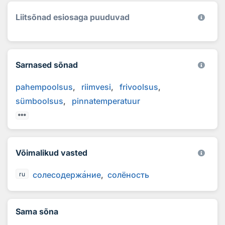
Liitsõnad esiosaga puuduvad
Sarnased sõnad
pahempoolsus
riimvesi
frivoolsus
sümboolsus
pinnatemperatuur
Võimalikud vasted
солесодерж
а
ние
солёность
ru
Sama sõna