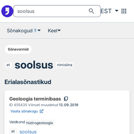
Otsingu juurde
Põhisisu juurde
search
apps
EST
Sõnakogud
Keel
1
Sõnavormid
soolsus
et
nimisõna
Erialasõnastikud
content_copy
Geoloogia terminibaas
ID
455435
Viimati muudetud
13.09.2019
Vaata sõnakogu
Valdkond
hüdrogeoloogia
soolsus
et