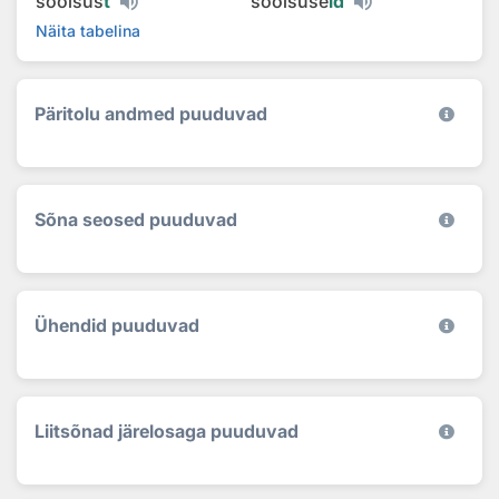
soolsus
t
soolsuse
id
Näita tabelina
Päritolu andmed puuduvad
Sõna seosed puuduvad
Ühendid puuduvad
Liitsõnad järelosaga puuduvad