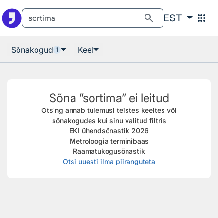
Otsingu juurde
Põhisisu juurde
search
apps
EST
Sõnakogud
Keel
1
Sõna ”sortima” ei leitud
Otsing annab tulemusi teistes keeltes või
sõnakogudes kui sinu valitud filtris
EKI ühendsõnastik 2026
Metroloogia terminibaas
Raamatukogusõnastik
Otsi uuesti ilma piiranguteta