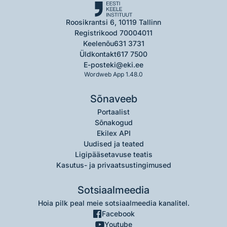
Roosikrantsi 6, 10119 Tallinn
Registrikood 70004011
Keelenõu
631 3731
Üldkontakt
617 7500
E-post
eki@eki.ee
Wordweb App 1.48.0
Sõnaveeb
Portaalist
Sõnakogud
Ekilex API
Uudised ja teated
Ligipääsetavuse teatis
Kasutus- ja privaatsustingimused
Sotsiaalmeedia
Hoia pilk peal meie sotsiaalmeedia kanalitel.
Facebook
Youtube