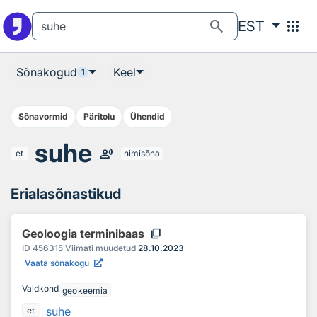
Otsingu juurde
Põhisisu juurde
search
apps
EST
Sõnakogud
Keel
1
Sõnavormid
Päritolu
Ühendid
suhe
record_voice_over
et
nimisõna
Erialasõnastikud
content_copy
Geoloogia terminibaas
ID
456315
Viimati muudetud
28.10.2023
Vaata sõnakogu
Valdkond
geokeemia
suhe
et