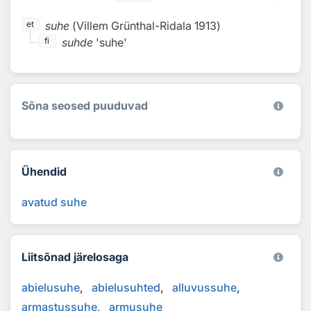
suhe
(
Villem Grünthal-Ridala
1913
)
et
suhde
'suhe'
fi
Sõna seosed puuduvad
Ühendid
avatud suhe
Liitsõnad järelosaga
abielusuhe
abielusuhted
alluvussuhe
armastussuhe
armusuhe