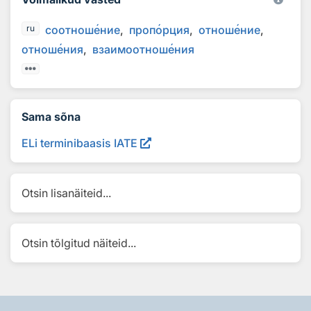
соотнош
е
ние
проп
о
рция
отнош
е
ние
ru
отнош
е
ния
взаимоотнош
е
ния
Sama sõna
ELi terminibaasis IATE
Otsin lisanäiteid...
Otsin tõlgitud näiteid...