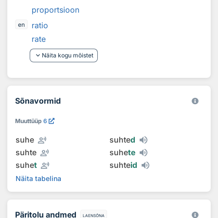
proportsioon
ratio
en
rate
keyboard_arrow_down
Näita kogu mõistet
Sõnavormid
Muuttüüp
6
record_voice_over
suhe
suhte
d
record_voice_over
suhte
suhe
te
record_voice_over
suhe
t
suhte
id
Näita tabelina
Päritolu andmed
laensõna