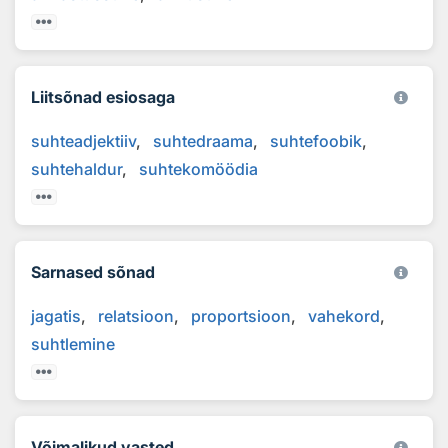
Liitsõnad esiosaga
suhteadjektiiv
suhtedraama
suhtefoobik
suhtehaldur
suhtekomöödia
Sarnased sõnad
jagatis
relatsioon
proportsioon
vahekord
suhtlemine
Võimalikud vasted