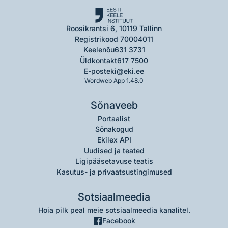
Roosikrantsi 6, 10119 Tallinn
Registrikood 70004011
Keelenõu
631 3731
Üldkontakt
617 7500
E-post
eki@eki.ee
Wordweb App 1.48.0
Sõnaveeb
Portaalist
Sõnakogud
Ekilex API
Uudised ja teated
Ligipääsetavuse teatis
Kasutus- ja privaatsustingimused
Sotsiaalmeedia
Hoia pilk peal meie sotsiaalmeedia kanalitel.
Facebook