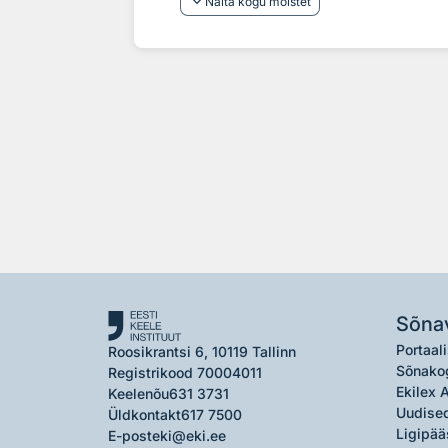
keyboard_arrow_down
Näita kogu mõistet
Sõna
Portaali
Roosikrantsi 6, 10119 Tallinn
Sõnako
Registrikood 70004011
Ekilex 
Keelenõu
631 3731
Uudised
Üldkontakt
617 7500
Ligipää
E-post
eki@eki.ee