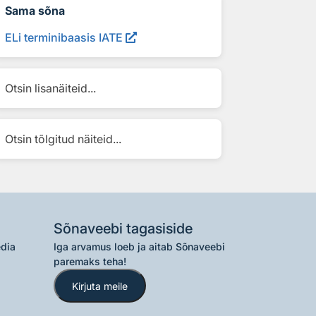
Sama sõna
ELi terminibaasis IATE
Otsin lisanäiteid...
Otsin tõlgitud näiteid...
Sõnaveebi tagasiside
edia
Iga arvamus loeb ja aitab Sõnaveebi
paremaks teha!
Kirjuta meile