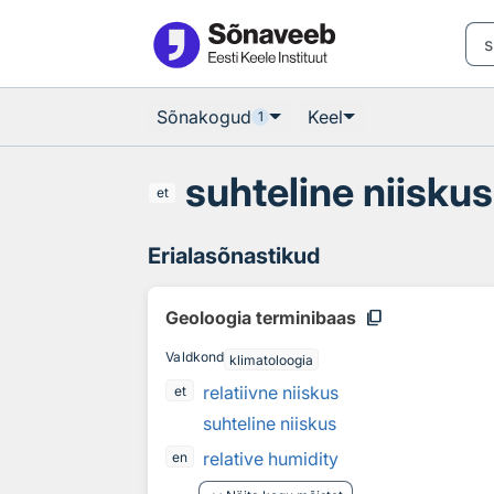
Otsingu juurde
Põhisisu juurde
Sõnakogud
Keel
1
suhteline niiskus
et
Erialasõnastikud
content_copy
Geoloogia terminibaas
Valdkond
klimatoloogia
relatiivne niiskus
et
suhteline niiskus
relative humidity
en