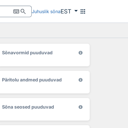
keyboard
search
apps
EST
Juhuslik sõna
Sõnavormid puuduvad
Päritolu andmed puuduvad
Sõna seosed puuduvad