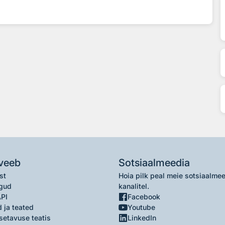
veeb
Sotsiaalmeedia
st
Hoia pilk peal meie sotsiaalme
gud
kanalitel.
API
Facebook
 ja teated
Youtube
setavuse teatis
LinkedIn