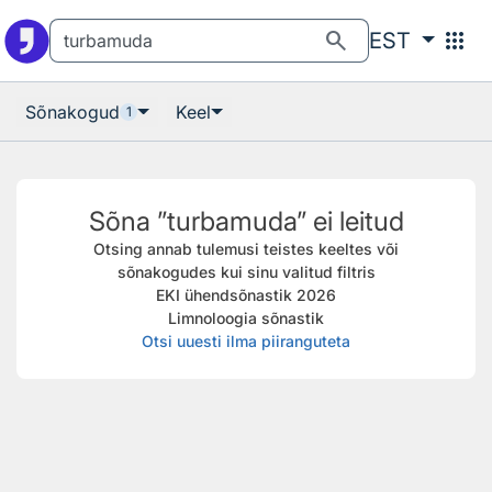
Otsingu juurde
Põhisisu juurde
search
apps
EST
Sõnakogud
Keel
1
Sõna ”turbamuda” ei leitud
Otsing annab tulemusi teistes keeltes või
sõnakogudes kui sinu valitud filtris
EKI ühendsõnastik 2026
Limnoloogia sõnastik
Otsi uuesti ilma piiranguteta