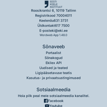
Roosikrantsi 6, 10119 Tallinn
Registrikood 70004011
Keelenõu
631 3731
Üldkontakt
617 7500
E-post
eki@eki.ee
Wordweb App 1.48.0
Sõnaveeb
Portaalist
Sõnakogud
Ekilex API
Uudised ja teated
Ligipääsetavuse teatis
Kasutus- ja privaatsustingimused
Sotsiaalmeedia
Hoia pilk peal meie sotsiaalmeedia kanalitel.
Facebook
Youtube